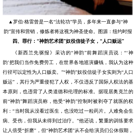
▲罗伯·格雷曾是一名“法轮功”学员，多年来一直参与“神
韵”宣传和营销，修炼者将这视为神圣使命。图源：纽约时报
四、罪行：“神韵艺术团”奴役信徒子女，“人口贩运”
《新西兰先驱报》采访的“神韵”前舞蹈演员说：“‘神
韵’把我们当作免费劳工，在世界各地巡演赚钱，我认为这种
行径可以定性为人口贩卖。”“神韵”奴役信徒子女实则为“人口
贩运”，其行为严重侵犯了人权，不仅违反了国际人权法的基
本原则，也违背了人类道德和伦理的标准。据现居奥克兰的
前“神韵”舞蹈演员称，他受“神韵”控制时被剥夺了就医的权
利：“当时我从没看过医生，也没吃过一粒药片。人难免会生
病、受伤，但我从未得到过治疗。”他还说，繁重的训练要求
让人倍受“折磨”，但“神韵艺术团”从不会给演员们公休假期，