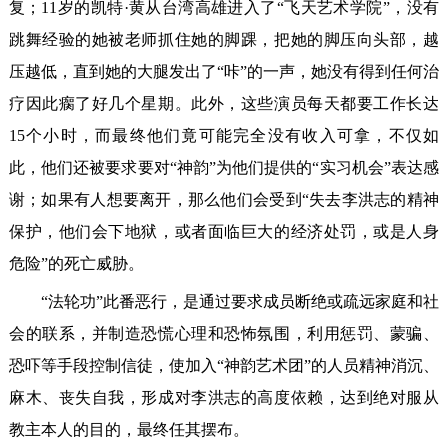
复；11岁的凯特·黄从台湾高雄进入了“飞天艺术学院”，没有
跳舞经验的她被老师抓住她的脚踝，把她的脚压向头部，越
压越低，直到她的大腿发出了“咔”的一声，她没有得到任何治
疗因此瘸了好几个星期。此外，这些演员每天都要工作长达
15个小时，而最终他们竟可能完全没有收入可拿，不仅如
此，他们还被要求要对“神韵”为他们提供的“实习机会”表达感
谢；如果有人想要离开，那么他们会受到“失去李洪志的精神
保护，他们会下地狱，或者面临巨大的经济处罚，或是人身
危险”的死亡威胁。
“法轮功”此番恶行，是通过要求成员断绝或疏远家庭和社
会的联系，并制造恐慌心理和恐怖氛围，利用惩罚、蒙骗、
恐吓等手段控制信徒，使加入“神韵艺术团”的人员精神消沉、
麻木、丧失自我，形成对李洪志的高度依赖，达到绝对服从
教主本人的目的，最终任其摆布。