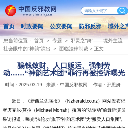
首页
时政要闻
公安要闻
防邪反邪
域外之
您当前位置：
首页
>
专题
>
邪灵之“舞”——境外主流
社会眼中的“神韵”演出
>
面临法律制裁
> 正文
骗钱敛财、人口贩运、强制劳
动……“神韵艺术团”罪行再被控诉曝光
时间：
2025-03-19
来源：
中国反邪教网
作者：
邢思妍
近日，《新西兰先驱报》（Nzherald.co.nz）网站发布记
者迈克尔·莫拉（Michael Morrah）撰写的“法轮功”前舞蹈演员
采访报道，曝光“法轮功”旗下“神韵艺术团”为“贩卖人口集团”。