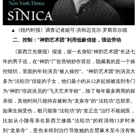
▲《纽约时报》调查记者妮可·洪和迈克尔·罗斯菲尔德
二、控制：“神韵艺术团”利用低龄信徒，强迫劳动
《新西兰先驱报》报道，据一名身陷“神韵艺术团”长达七
年的男子说，在“神韵”广告营销炒作背后，隐藏着的是一个操
控组织，里面的年轻演员“被人操控”。“神韵艺术团”的演员大
多为“法轮功”信徒的子女，他们最小的从12岁起就被送到专门
为“神韵”培训演员的“飞天艺术学校”，除了每年最多两周的探
亲假，其他时间只能待在被称为“龙泉寺”的“法轮功”总部里。
如果生病受伤，都只能靠“法轮功”的“发正念”治疗不能就医，
比如从小随母亲在新西兰修炼“法轮功”的程清翎13岁时来
到“龙泉寺”，受伤未得到治疗导致她的左臂麻木至今没有恢