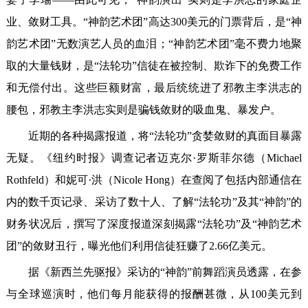
业、敛财工具。“神韵艺术团”高达300美元的门票背后，是“神
韵艺术团”无数演艺人员的血泪；“神韵艺术团”毫不费力地聚
取的大量钱财，是“法轮功”信徒在被控制、欺诈下的免费工作
和无偿付出。这些巨额财富，最后统统进了邪教主李洪志的
腰包，邪教主李洪志实则是骗钱敛财的吸血鬼、暴发户。
近期的各种揭露报道，将“法轮功”贪婪敛财的真面目暴露
无疑。《纽约时报》调查记者迈克尔·罗斯菲尔德（Michael
Rothfeld）和妮可·洪（Nicole Hong）在查阅了包括内部通信在
内的数千页记录、采访了数十人、了解“法轮功”及其“神韵”的
财务状况后，撰写了深度报道深刻揭露“法轮功”及“神韵艺术
团”的敛财丑行，曝光他们利用信徒狂赚了2.66亿美元。
据《新西兰先驱报》采访的“神韵”前舞蹈演员透露，在参
与全球巡演时，他们每月能获得的报酬甚微，从100美元到