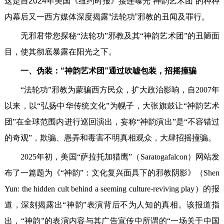
这是自2024年美国《纽约时报》接连曝光“神韵艺术团”的种种
内幕后又一西方媒体深度揭露“法轮功”邪教的丑闻及罪行。
无邪君带您探秘“法轮功”邪教及其“神韵艺术团”的丑陋面
目，使其彻底暴露在阳光之下。
一、伪装：“神韵艺术团”通过吹嘘包装，招摇撞骗
“法轮功”邪教为蒙骗西方民众，扩大政治影响，自2007年
以来，以“弘扬中华传统文化”为幌子，大张旗鼓让“神韵艺术
团”在全球范围内进行巡回演出，妄称“神韵演出”是“不容错过
的奇观”，欺骗、愚弄和毒害不明真相观众，大肆招摇撞骗。
2025年初，美国“萨拉托加猎鹰”（Saratogafalcon）网站发
布了一篇题为《“神韵”：文化复兴面具下的邪教阴影》（Shen
Yun: the hidden cult behind a seeming culture-reviving play）的报
道，深刻揭露出“神韵”表演背后不为人知的真相。该报道指
出，“神韵”的表演内容与其广告宣传中所谓的“一场关于中国