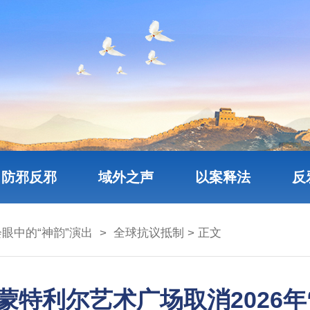
防邪反邪
域外之声
以案释法
反
眼中的“神韵”演出
>
全球抗议抵制
> 正文
蒙特利尔艺术广场取消2026年