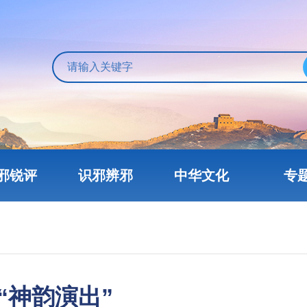
邪锐评
识邪辨邪
中华文化
专
“神韵演出”