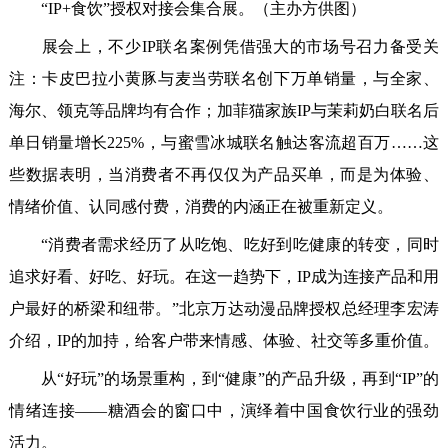
“IP+食饮”授权对接会集合展。（主办方供图）
展会上，不少IP联名案例凭借强大的市场号召力备受关
注：卡皮巴拉小黄豚与麦当劳联名创下万单销量，与全家、
海尔、领克等品牌均有合作；加菲猫家族IP与茉莉奶白联名后
单日销量增长225%，与蜜雪冰城联名触达客流超百万……这
些数据表明，当消费者不再仅仅为产品买单，而是为体验、
情绪价值、认同感付费，消费的内涵正在被重新定义。
“消费者需求经历了从吃饱、吃好到吃健康的转变，同时
追求好看、好吃、好玩。在这一趋势下，IP成为连接产品和用
户最好的桥梁和纽带。”北京万达动漫品牌授权总经理李宏涛
介绍，IP的加持，给客户带来情感、体验、社交等多重价值。
从“好玩”的场景重构，到“健康”的产品升级，再到“IP”的
情绪连接——糖酒会的窗口中，演绎着中国食饮行业的强劲
活力。