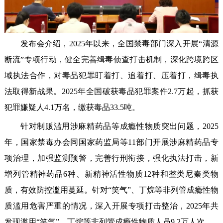
发布会介绍，2025年以来，全国禁毒部门深入开展“清源
断流”专项行动，健全完善缉毒侦查打击机制，深化跨境跨区
域执法合作，对毒品犯罪盯着打、追着打、压着打，缉毒执
法取得新战果。2025年全国破获毒品犯罪案件2.7万起，抓获
犯罪嫌疑人4.1万名，缴获毒品33.5吨。
针对制贩滥用涉麻精药品等成瘾性物质突出问题，2025
年，国家禁毒办会同国家药监局等11部门开展涉麻精药品专
项治理，加强监测预警，完善行刑衔接，强化执法打击，新
增列管精神药品6种、新精神活性物质12种和整类尼秦类物
质，有效防控滥用蔓延。针对“笑气”、丁烷等非列管成瘾性物
质滥用危害严重的情况，深入开展专项打击整治，2025年共
发现滥用“笑气”、丁烷等非列管成瘾性物质人员9.2万人次。