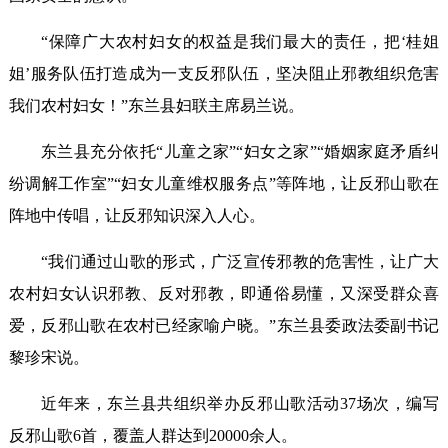
“保障广大农村妇女的权益是我们最大的责任，把‘桂姐
姐’服务队伍打造成为一支反邪队伍，坚决阻止邪教组织危害
我们农村妇女！”东兰县妇联主席易兰说。
东兰县充分依托“儿童之家”“妇女之家”“婚姻家庭矛盾纠
纷调解工作室”“妇女儿童维权服务点”等阵地，让反邪山歌在
阵地中传唱，让反邪知识深入人心。
“我们通过山歌的形式，广泛宣传邪教的危害性，让广大
农村妇女认识邪教、反对邪教，即通俗易懂，又深受群众喜
爱，反邪山歌在农村已经家喻户晓。”东兰县委政法委副书记
黎珍宋说。
近年来，东兰县共组织举办反邪山歌活动37场次，编写
反邪山歌6首，覆盖人群达到20000余人。