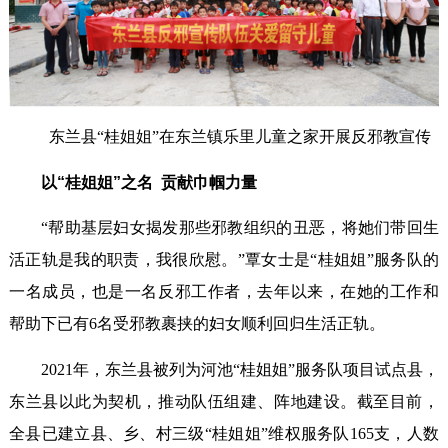
东兰县“桂姐姐”在东兰镇乐里儿童之家开展反邪教宣传
以“桂姐姐”之名 贡献巾帼力量
“帮助基层妇女揭发那些邪教组织的丑恶，将她们带回生
活正轨是我的职责，我很欣慰。”覃女士是“桂姐姐”服务队的
一名成员，也是一名反邪工作者，去年以来，在她的工作和
帮助下已有6名受邪教裹挟的妇女顺利回归生活正轨。
2021年，东兰县被列为河池“桂姐姐”服务队项目试点县，
东兰县以此为契机，推动队伍组建、阵地建设。截至目前，
全县已建立县、乡、村三级“桂姐姐”维权服务队165支，人数