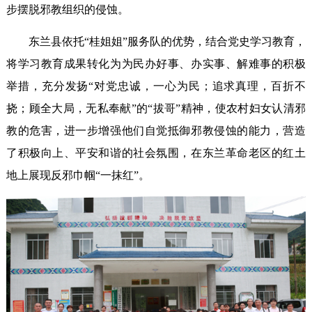
步摆脱邪教组织的侵蚀。
东兰县依托“桂姐姐”服务队的优势，结合党史学习教育，
将学习教育成果转化为为民办好事、办实事、解难事的积极
举措，充分发扬“对党忠诚，一心为民；追求真理，百折不
挠；顾全大局，无私奉献”的“拔哥”精神，使农村妇女认清邪
教的危害，进一步增强他们自觉抵御邪教侵蚀的能力，营造
了积极向上、平安和谐的社会氛围，在东兰革命老区的红土
地上展现反邪巾帼“一抹红”。