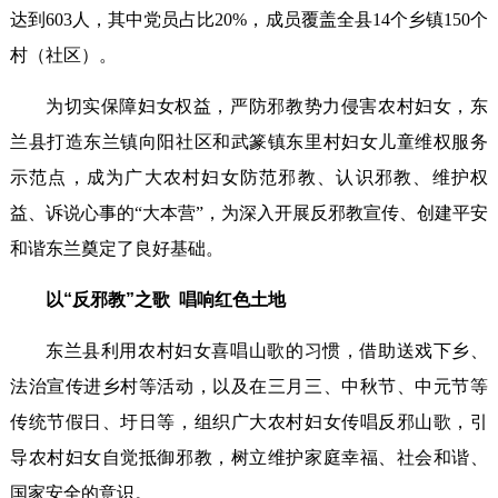
达到603人，其中党员占比20%，成员覆盖全县14个乡镇150个
村（社区）。
为切实保障妇女权益，严防邪教势力侵害农村妇女，东
兰县打造东兰镇向阳社区和武篆镇东里村妇女儿童维权服务
示范点，成为广大农村妇女防范邪教、认识邪教、维护权
益、诉说心事的“大本营”，为深入开展反邪教宣传、创建平安
和谐东兰奠定了良好基础。
以“反邪教”之歌 唱响红色土地
东兰县利用农村妇女喜唱山歌的习惯，借助送戏下乡、
法治宣传进乡村等活动，以及在三月三、中秋节、中元节等
传统节假日、圩日等，组织广大农村妇女传唱反邪山歌，引
导农村妇女自觉抵御邪教，树立维护家庭幸福、社会和谐、
国家安全的意识。