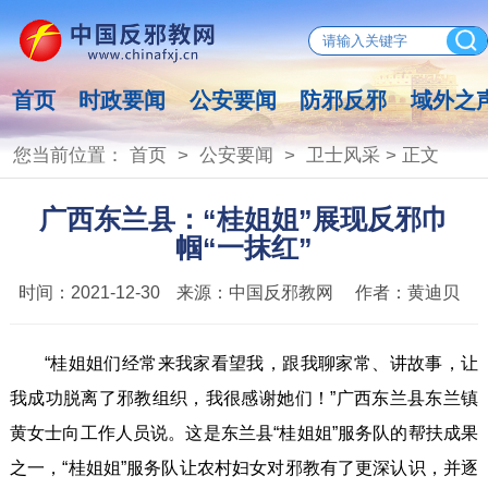
首页
时政要闻
公安要闻
防邪反邪
域外之
您当前位置：
首页
>
公安要闻
>
卫士风采
> 正文
广西东兰县：“桂姐姐”展现反邪巾
帼“一抹红”
时间：
2021-12-30
来源：
中国反邪教网
作者：
黄迪贝
“桂姐姐们经常来我家看望我，跟我聊家常、讲故事，让
我成功脱离了邪教组织，我很感谢她们！”广西东兰县东兰镇
黄女士向工作人员说。这是东兰县“桂姐姐”服务队的帮扶成果
之一，“桂姐姐”服务队让农村妇女对邪教有了更深认识，并逐