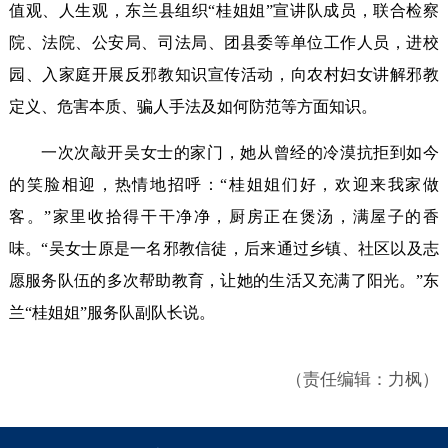
值观、人生观，东兰县组织“桂姐姐”宣讲队成员，联合检察
院、法院、公安局、司法局、团县委等单位工作人员，进校
园、入家庭开展反邪教知识宣传活动，向农村妇女讲解邪教
定义、危害本质、骗人手法及如何防范等方面知识。
一次次敲开吴女士的家门，她从曾经的冷漠抗拒到如今
的笑脸相迎，热情地招呼：“桂姐姐们好，欢迎来我家做
客。”家里收拾得干干净净，厨房正在煲汤，满屋子的香
味。“吴女士原是一名邪教信徒，后来通过乡镇、社区以及志
愿服务队伍的多次帮助教育，让她的生活又充满了阳光。”东
兰“桂姐姐”服务队副队长说。
（责任编辑：力枫）