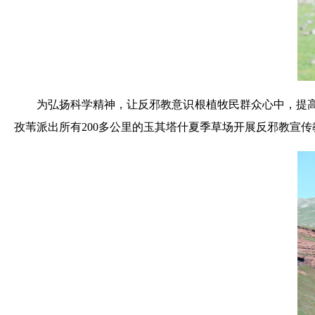
为弘扬科学精神，让反邪教意识根植牧民群众心中，提高
孜苇派出所有200多公里的玉其塔什夏季草场开展反邪教宣