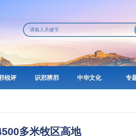
邪锐评
识邪辨邪
中华文化
专
500多米牧区高地