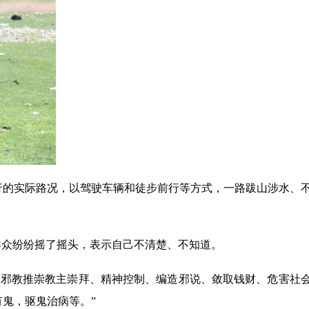
行的实际路况，以驾驶车辆和徒步前行等方式，一路跋山涉水、
群众纷纷摇了摇头，表示自己不清楚、不知道。
而邪教推崇教主崇拜、精神控制、编造邪说、敛取钱财、危害社
鬼，驱鬼治病等。”