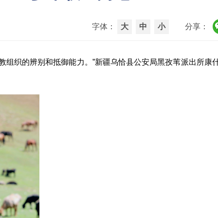
字体：
大
中
小
分享：
教组织的辨别和抵御能力。”新疆乌恰县公安局黑孜苇派出所康