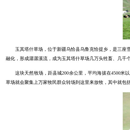
玉其塔什草场，位于新疆乌恰县乌鲁克恰提乡，是三座雪
融化，形成潺潺溪流，成为玉其塔什草场几万头牲畜、几千
这块天然牧场，距县城200余公里，平均海拔在4500
草场就会聚集上万家牧民群众转场到这里来放牧，其中就包括