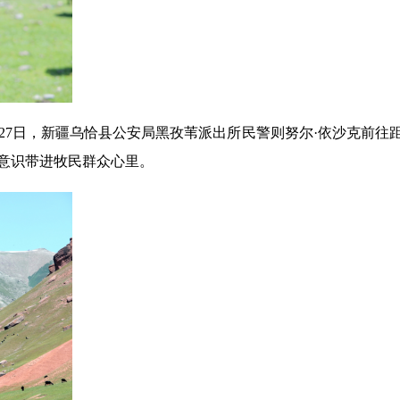
7日，新疆乌恰县公安局黑孜苇派出所民警则努尔·依沙克前往
意识带进牧民群众心里。