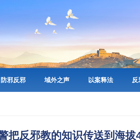
防邪反邪
域外之声
以案释法
反
警把反邪教的知识传送到海拔4