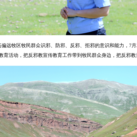
偏远牧区牧民群众识邪、防邪、反邪、拒邪的意识和能力，7月2
传教育活动，把反邪教宣传教育工作带到牧民群众身边，把反邪教