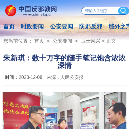
首页
时政要闻
公安要闻
防邪反邪
域外之
您当前位置：
首页
>
公安要闻
>
卫士风采
> 正文
朱新琪：数十万字的随手笔记饱含浓浓
深情
时间：
2023-12-08
来源：
人民公安报