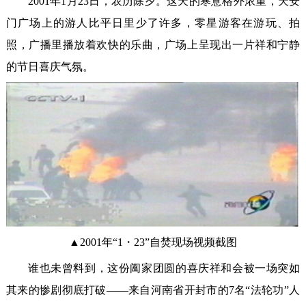
2001年1月23日，农历除夕。这天的寒意格外浓重，天安
门广场上的游人比平日里少了许多，零星游客在游玩、拍
照，广播里播放着欢快的乐曲，广场上呈现出一片祥和宁静
的节日喜庆气氛。
▲2001年“1・23”自焚现场视频截图
谁也未曾料到，这份阖家团圆的喜庆祥和会被一场突如
其来的惨剧彻底打破——来自河南省开封市的7名“法轮功”人