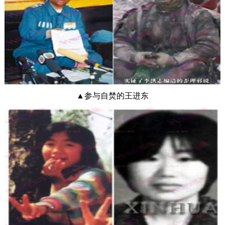
▲参与自焚的王进东