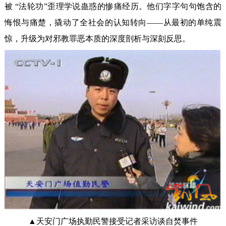
被 “法轮功”歪理学说蛊惑的惨痛经历。他们字字句句饱含的
悔恨与痛楚，撬动了全社会的认知转向——从最初的单纯震
惊，升级为对邪教罪恶本质的深度剖析与深刻反思。
▲天安门广场执勤民警接受记者采访谈自焚事件