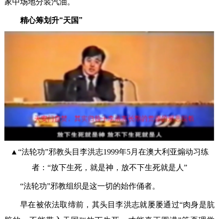
家中场地分装汽油。
精心筹划升“天国”
▲“法轮功”邪教头目李洪志1999年5月在澳大利亚煽动习练
者：“放下生死，就是神，放不下生死就是人”
“法轮功”邪教组织是这一切的始作俑者。
早在被依法取缔前，其头目李洪志就屡屡通过“肉身是肮