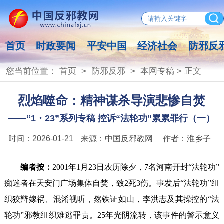
首页
时政要闻
平安中国
经济社会
防邪反
您当前位置：
首页
>
防邪反邪
>
本网专稿
> 正文
烈焰噬命：精神谋杀导演悲惨自焚
——“1・23”系列专稿 控诉“法轮功”累累罪行（一）
时间：
2026-01-21
来源：
中国反邪教网
作者：
淮乡子
编者按：
2001年1月23日农历除夕，7名河南开封“法轮功”
痴迷者在天安门广场集体自焚，致2死3伤。事发后“法轮功”组
织狡辩嫁祸、混淆视听，然铁证如山，李洪志及其操控的“法
轮功”邪教组织难逃罪责。25年光阴流转，该事件的警示意义