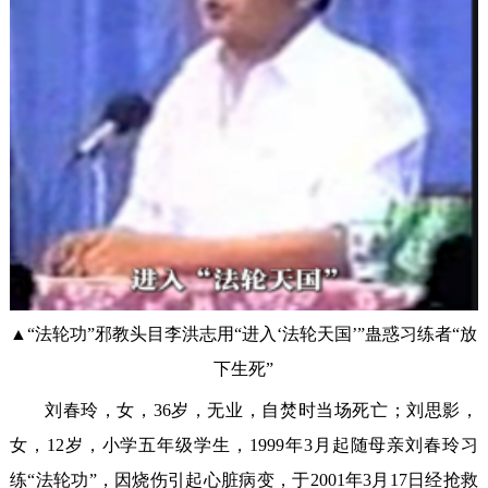
▲“法轮功”邪教头目李洪志用“进入‘法轮天国’”蛊惑习练者“放
下生死”
刘春玲，女，36岁，无业，自焚时当场死亡；刘思影，
女，12岁，小学五年级学生，1999年3月起随母亲刘春玲习
练“法轮功”，因烧伤引起心脏病变，于2001年3月17日经抢救