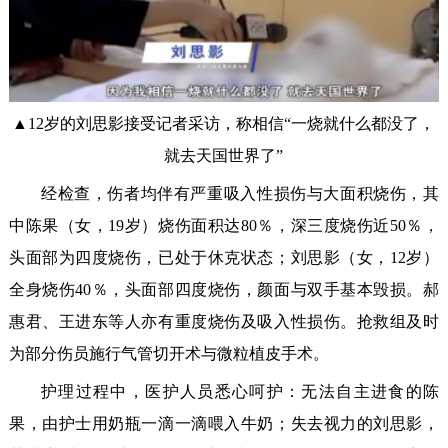
▲12岁的刘思影接受记者采访，称相信“一烧就什么都没了，
就去天国世界了”
经检查，伤者均伴有严重吸入性损伤与大面积烧伤，其
中陈果（女，19岁）烧伤面积达80％，深三度烧伤近50％，
头面部为四度烧伤，已处于休克状态；刘思影（女，12岁）
全身烧伤40％，头面部四度烧伤，颜面与双手基本毁损。郝
惠君、王进东等人亦有重度烧伤及吸入性损伤。抢救组及时
为部分伤员施行气管切开术与微粒植皮手术。
护理过程中，医护人员悉心呵护：无法自主进食的陈
果，由护士用奶瓶一滴一滴喂入牛奶；失去视力的刘思影，