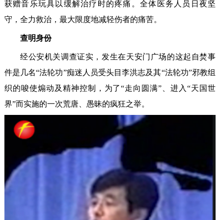
获赠音乐玩具以缓解治疗时的疼痛。全体医务人员日夜坚
守，全力救治，最大限度地减轻伤者的痛苦。
查明身份‌
经公安机关调查证实，发生在天安门广场的这起自焚事
件是几名“法轮功”痴迷人员受头目李洪志及其“法轮功”邪教组
织的唆使煽动及精神控制，为了“走向圆满”、进入“天国世
界”而实施的一次荒唐、愚昧的疯狂之举。