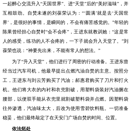
一起醉心交流升入“天国世界”、进“天堂”后的“美好滋味”，并
互相鼓劲。自焚未遂的刘葆荣认为：“‘圆满’就是去‘天国世
界’，是很好的事情，是瞬间的，不会有痛苦感觉的。”年轻的
陈果曾经担心自焚时“会不会疼”，王进东就教训她：“这是常
人的感受，练功的人不会疼的，一下子就会升入天堂了。”刘
葆荣也说：“神要先出来，不能有常人的想法。”
为了“升入天堂”，他们进行了周密的行动准备。王进东曾
经当过汽车司机，他最早提出点燃汽油自焚的主意。按照分
工，王进东与刘云芳购买了汽油；郝惠君购买了刀片和打火
机。他们将大衣的内衬和衣兜割破，用塑料袋装好汽油捆在
腰部，以便双手能从衣兜里就割破塑料袋并点燃。因塑料袋
往外渗透，汽油味太大，后改为使用雪碧饮料瓶。一切准备
稳妥，他们最终敲定了在天安门广场自焚的时间、位置。
依法惩处