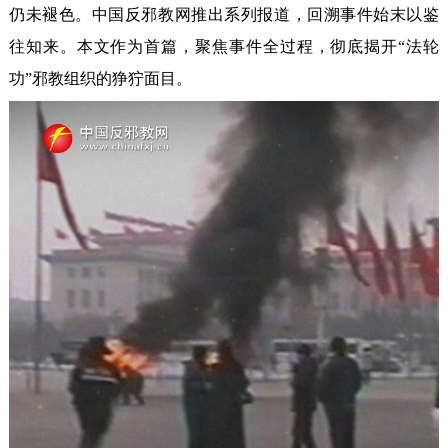
仍未褪色。中国反邪教网推出系列报道，回溯事件始末以鉴
往知来。本文作为首篇，聚焦事件全过程，彻底揭开“法轮
功”邪教组织的狰狞面目。