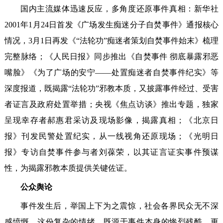
国内主流媒体迅速反应，多角度还原事件真相：新华社
2001年1月24日首发《广场发生痴迷分子自焚事件》通报核心
情况，3月1日再发《“法轮功”痴迷者策划自焚事件始末》梳理
完整脉络；《人民日报》同步推出《自焚事件 彻底暴露邪恶
嘴脸》《为了广场的安宁——处置痴迷者自焚事件纪实》等
深度报道，既揭露“法轮功”邪教本质，又披露事件经过、受害
者证言及政府处置举措；央视《焦点访谈》推出专题，独家
呈现幸存者郝惠君采访及现场影像，揭露真相；《北京日
报》刊发民警处置纪实，从一线视角还原现场；《光明日
报》专访自焚事件参与者刘葆荣，以其证言证实事件预谋
性，为揭露邪教本质提供关键佐证。
公众舆论‌
事件发生后，举国上下为之震惊，社会各界民众无不深
感愤慨。这份复杂的情绪，既源于事件本身的惨烈残酷，更