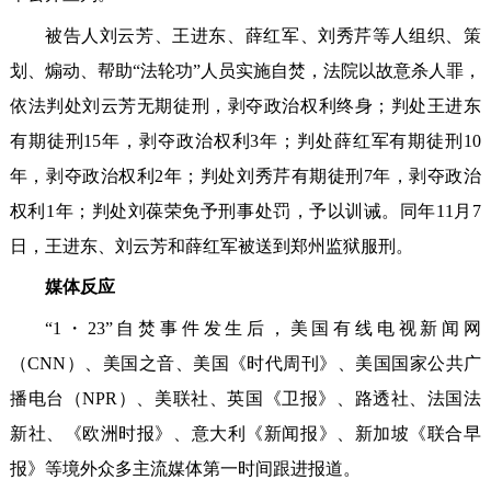
被告人刘云芳、王进东、薛红军、刘秀芹等人组织、策
划、煽动、帮助“法轮功”人员实施自焚，法院以故意杀人罪，
依法判处刘云芳无期徒刑，剥夺政治权利终身；判处王进东
有期徒刑15年，剥夺政治权利3年；判处薛红军有期徒刑10
年，剥夺政治权利2年；判处刘秀芹有期徒刑7年，剥夺政治
权利1年；判处刘葆荣免予刑事处罚，予以训诫。同年11月7
日，王进东、刘云芳和薛红军被送到郑州监狱服刑。
媒体反应
“1・23”自焚事件发生后，美国有线电视新闻网
（CNN）、美国之音、美国《时代周刊》、美国国家公共广
播电台（NPR）、美联社、英国《卫报》、路透社、法国法
新社、《欧洲时报》、意大利《新闻报》、新加坡《联合早
报》等境外众多主流媒体第一时间跟进报道。