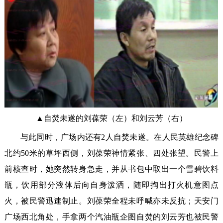
▲自焚未遂的刘葆荣（左）和刘云芳（右）
与此同时，广场内还有2人自焚未遂。在人民英雄纪念碑
北约50米的草坪西侧，刘葆荣神情紧张、四处张望。民警上
前核查时，她突然转身急走，并从书包中取出一个雪碧饮料
瓶，饮用部分液体后向自身泼洒，随即掏出打火机意图点
火，被民警迅速制止。刘葆荣全程未呼喊亦未反抗；天安门
广场西北角处，手拿两个汽油瓶企图自焚的刘云芳也被民警