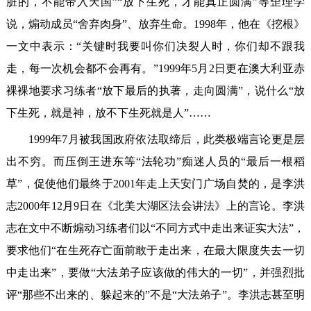
脏的，不能带入天国”“放下生死，才能真正圆满”等歪理学
说，煽动成员“舍弃肉身”、放弃生命。1998年，他在《挖根》
一文中表示：“关键时我要叫你们决裂人时，你们却不跟我
走，每一次机会都不会再有。”1999年5月2日更在澳大利亚赤
裸裸地要求习练者“放下最后的执著，走向圆满”，说什么“放
下生死，就是神，放不下生死就是人”……
1999年7月被我国政府依法取缔后，此类极端言论更是层
出不穷。而压倒王进东等“法轮功”痴迷人员的“最后一根稻
草”，促使他们最终于2001年走上天安门广场自焚的，是李洪
志2000年12月9日在《北美大湖区法会讲法》上的言论。李洪
志在文中不断煽动习练者们以“不同方式中走出来证实大法”，
要求他们“在生死存亡面前敢于走出来，在最大限度失去一切
中走出来”，要做“大法弟子应该做的伟大的一切”，并强烈批
评“那些不出来的、躲起来的”不是“大法弟子”。李洪志甚至明