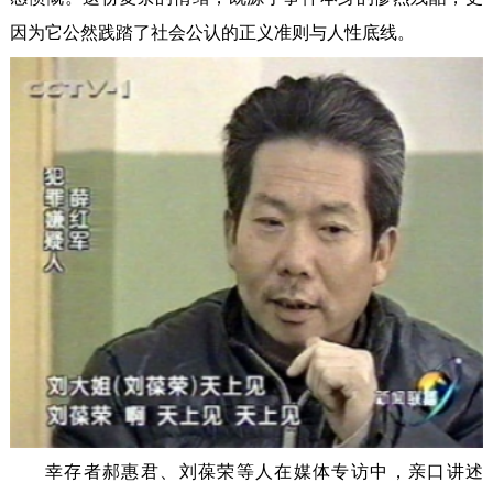
因为它公然践踏了社会公认的正义准则与人性底线。
幸存者郝惠君、刘葆荣等人在媒体专访中，亲口讲述