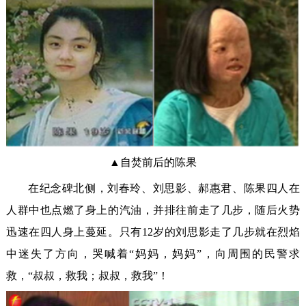
▲自焚前后的陈果
在纪念碑北侧，刘春玲、刘思影、郝惠君、陈果四人在
人群中也点燃了身上的汽油，并排往前走了几步，随后火势
迅速在四人身上蔓延。只有12岁的刘思影走了几步就在烈焰
中迷失了方向，哭喊着“妈妈，妈妈”，向周围的民警求
救，“叔叔，救我；叔叔，救我”！