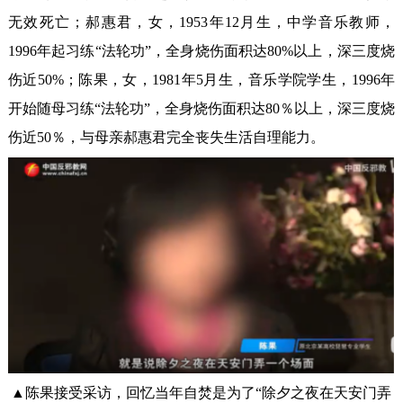
无效死亡；郝惠君，女，1953年12月生，中学音乐教师，
1996年起习练“法轮功”，全身烧伤面积达80%以上，深三度烧
伤近50%；陈果，女，1981年5月生，音乐学院学生，1996年
开始随母习练“法轮功”，全身烧伤面积达80％以上，深三度烧
伤近50％，与母亲郝惠君完全丧失生活自理能力。
▲陈果接受采访，回忆当年自焚是为了“除夕之夜在天安门弄