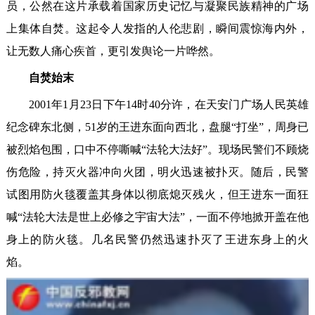
员，公然在这片承载着国家历史记忆与凝聚民族精神的广场
上集体自焚。这起令人发指的人伦悲剧，瞬间震惊海内外，
让无数人痛心疾首，更引发舆论一片哗然。
自焚始末
2001年1月23日下午14时40分许，在天安门广场人民英雄
纪念碑东北侧，51岁的王进东面向西北，盘腿“打坐”，周身已
被烈焰包围，口中不停嘶喊“法轮大法好”。现场民警们不顾烧
伤危险，持灭火器冲向火团，明火迅速被扑灭。随后，民警
试图用防火毯覆盖其身体以彻底熄灭残火，但王进东一面狂
喊“法轮大法是世上必修之宇宙大法”，一面不停地掀开盖在他
身上的防火毯。几名民警仍然迅速扑灭了王进东身上的火
焰。