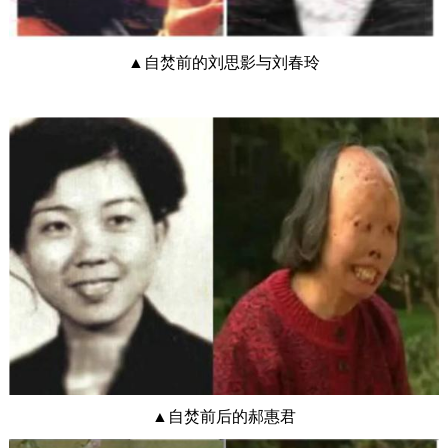
▲自焚前的刘思影与刘春玲
▲自焚前后的郝惠君