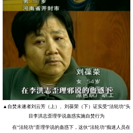
▲自焚未遂者刘云芳（上）、刘葆荣（下）证实受“法轮功”头
目李洪志歪理学说蛊惑实施自焚行为
在“法轮功”歪理学说的蛊惑下，这伙“法轮功”痴迷人员在