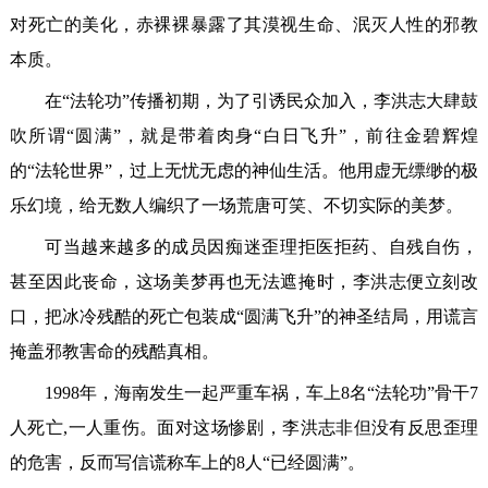
对死亡的美化，赤裸裸暴露了其漠视生命、泯灭人性的邪教
本质。
在“法轮功”传播初期，为了引诱民众加入，李洪志大肆鼓
吹所谓“圆满”，就是带着肉身“白日飞升”，前往金碧辉煌
的“法轮世界”，过上无忧无虑的神仙生活。他用虚无缥缈的极
乐幻境，给无数人编织了一场荒唐可笑、不切实际的美梦。
可当越来越多的成员因痴迷歪理拒医拒药、自残自伤，
甚至因此丧命，这场美梦再也无法遮掩时，李洪志便立刻改
口，把冰冷残酷的死亡包装成“圆满飞升”的神圣结局，用谎言
掩盖邪教害命的残酷真相。
1998年，海南发生一起严重车祸，车上8名“法轮功”骨干7
人死亡,一人重伤。面对这场惨剧，李洪志非但没有反思歪理
的危害，反而写信谎称车上的8人“已经圆满”。