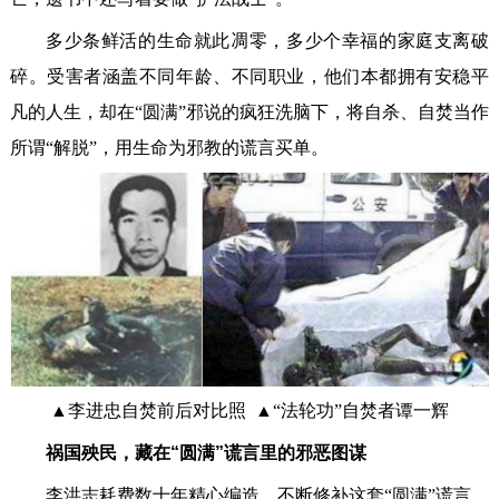
多少条鲜活的生命就此凋零，多少个幸福的家庭支离破
碎。受害者涵盖不同年龄、不同职业，他们本都拥有安稳平
凡的人生，却在“圆满”邪说的疯狂洗脑下，将自杀、自焚当作
所谓“解脱”，用生命为邪教的谎言买单。
▲李进忠自焚前后对比照 ▲“法轮功”自焚者谭一辉
祸国殃民，藏在“圆满”谎言里的邪恶图谋
李洪志耗费数十年精心编造、不断修补这套“圆满”谎言，