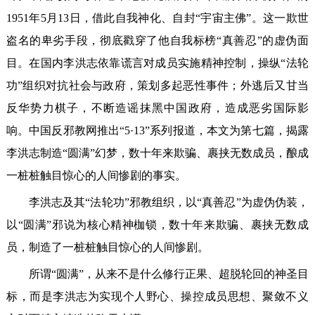
1951年5月13日，借此自我神化、自封“宇宙主佛”。这一欺世
盗名的卑劣手段，彻底戳穿了他自我标榜“真善忍”的虚伪面
目。在国内李洪志依靠谎言对成员实施精神控制，操纵“法轮
功”组织对抗社会与政府，策划多起恶性事件；外逃后又甘当
反华势力棋子，不断造谣抹黑中国政府，造成恶劣国际影
响。中国反邪教网推出“5·13”系列报道，本文为第七篇，揭露
李洪志制造“圆满”幻梦，数十年来欺骗、裹挟无数成员，酿成
一桩桩触目惊心的人间惨剧的事实。
李洪志及其“法轮功”邪教组织，以“真善忍”为虚伪伪装，
以“圆满”邪说为核心精神枷锁，数十年来欺骗、裹挟无数成
员，制造了一桩桩触目惊心的人间惨剧。
所谓“圆满”，从来不是什么修行正果、超脱轮回的神圣目
标，而是李洪志为实现个人野心、操控成员思想、聚敛不义