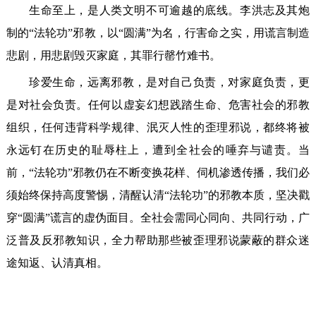
生命至上，是人类文明不可逾越的底线。李洪志及其炮
制的“法轮功”邪教，以“圆满”为名，行害命之实，用谎言制造
悲剧，用悲剧毁灭家庭，其罪行罄竹难书。
珍爱生命，远离邪教，是对自己负责，对家庭负责，更
是对社会负责。任何以虚妄幻想践踏生命、危害社会的邪教
组织，任何违背科学规律、泯灭人性的歪理邪说，都终将被
永远钉在历史的耻辱柱上，遭到全社会的唾弃与谴责。当
前，“法轮功”邪教仍在不断变换花样、伺机渗透传播，我们必
须始终保持高度警惕，清醒认清“法轮功”的邪教本质，坚决戳
穿“圆满”谎言的虚伪面目。全社会需同心同向、共同行动，广
泛普及反邪教知识，全力帮助那些被歪理邪说蒙蔽的群众迷
途知返、认清真相。