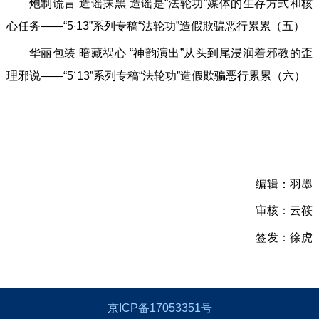
炮制谎言 造谣抹黑 造谣是“法轮功”媒体的生存方式和核
心任务——“5∙13”系列专稿“法轮功”造假欺骗恶行累累（五）
华丽包装 暗藏祸心 “神韵演出”从头到尾浸润着邪教的歪
理邪说——“5˙13”系列专稿“法轮功”造假欺骗恶行累累（六）
编辑：羽墨
审核：云筱
签发：徐虎
京ICP备17053351号