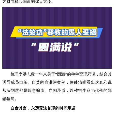
之财而精心编造的弥天大谎。
梳理李洪志数十年来关于“圆满”的种种歪理邪说，结合其
诱导成员自杀、自焚的血淋淋案例，便能清晰看出这套邪说
从头到尾都是随意编造、自相矛盾，以残害生命为代价的邪
恶骗局。
自食其言，永远无法兑现的时间承诺