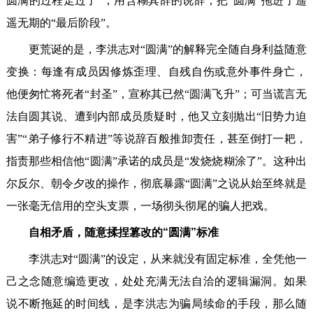
圆满的过程走过了”，用含糊其辞的说辞，把“圆满”拖进了遥
遥无期的“最后阶段”。
更荒诞的是，李洪志对“圆满”的解释完全随自身利益随意
变换：每逢有成员因修炼歪理、自残自伤或意外事件身亡，
他便匆忙将死者“封圣”，宣称其已然“圆满飞升”；可当谎言无
法自圆其说、遭到内部成员质疑时，他又立刻抛出“旧势力迫
害”“弟子修行不精进”等说辞百般推卸责任，甚至倒打一耙，
指责那些相信他“圆满”承诺的成员是“发烧烧糊涂了”。这种出
尔反尔、朝令夕改的操作，彻底暴露“圆满”之说从始至终就是
一张毫无信用的空头支票，一场彻头彻尾的骗人把戏。
自相矛盾，随意揉捏篡改的“圆满”标准
李洪志对“圆满”的设定，从来就没有固定标准，全凭他一
己之念随意编造更改，处处充满无法自洽的逻辑漏洞。如果
说不断拖延的时间线，是李洪志为骗局续命的手段，那么随