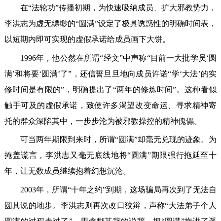
在“法轮功”传播初期，为快速吸纳成员、扩大邪教势力，
李洪志为虚无缥缈的“圆满”设定了极具诱惑性的明确时间表，
以短期内即可实现的虚假承诺给成员画下大饼。
1996年，他公然在所谓“经文”中声称“目前一大批学员‘圆
满’和将要‘圆满’了”，还信誓旦旦地向成员许诺“学‘大法’的实
修时间是有限的”，明确提出了“两年的修炼时间”。这种看似
触手可及的虚假承诺，致使许多渴望改变命运、寻求精神寄
托的群众深陷其中，一步步沦为被邪教操控的精神傀儡。
可当两年期限到来时，所谓“圆满”却毫无兑现的迹象。为
掩盖谎言，李洪志又毫无底线地将“圆满”期限强行拖延至十
年，让无数成员继续抱着幻想沉沦。
2003年，所谓“十年之约”到期，这场骗局再次到了无法自
圆其说的地步。李洪志则再次改口狡辩，声称“大法弟子个人