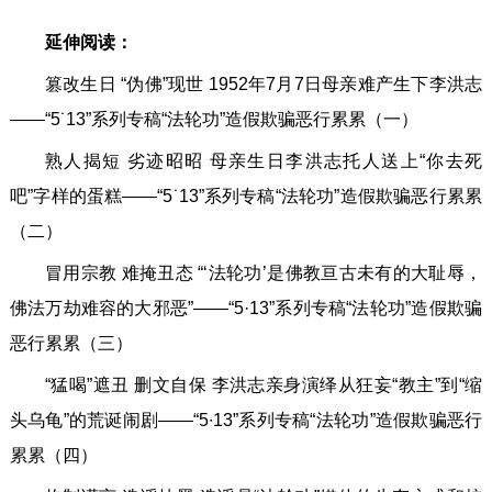
延伸阅读：
篡改生日 “伪佛”现世 1952年7月7日母亲难产生下李洪志
——“5˙13”系列专稿“法轮功”造假欺骗恶行累累（一）
熟人揭短 劣迹昭昭 母亲生日李洪志托人送上“你去死
吧”字样的蛋糕——“5˙13”系列专稿“法轮功”造假欺骗恶行累累
（二）
冒用宗教 难掩丑态 “‘法轮功’是佛教亘古未有的大耻辱，
佛法万劫难容的大邪恶”——“5·13”系列专稿“法轮功”造假欺骗
恶行累累（三）
“猛喝”遮丑 删文自保 李洪志亲身演绎从狂妄“教主”到“缩
头乌龟”的荒诞闹剧——“5∙13”系列专稿“法轮功”造假欺骗恶行
累累（四）