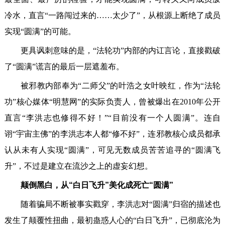
冷水，直言“一路闯过来的……太少了”，从根源上断绝了成员
实现“圆满”的可能。
更具讽刺意味的是，“法轮功”内部的内讧言论，直接戳破
了“圆满”谎言的最后一层遮羞布。
被邪教内部奉为“二师父”的叶浩之女叶映红，作为“法轮
功”核心媒体“明慧网”的实际负责人，曾被爆出在2010年公开
直言“李洪志也修得不好！”“目前没有一个人圆满”。连自
诩“宇宙主佛”的李洪志本人都“修不好”，连邪教核心成员都承
认从未有人实现“圆满”，可见无数成员苦苦追寻的“圆满飞
升”，不过是建立在流沙之上的虚妄幻想。
颠倒黑白，从“白日飞升”美化成死亡“圆满”
随着骗局不断被事实戳穿，李洪志对“圆满”归宿的描述也
发生了颠覆性扭曲，最初蛊惑人心的“白日飞升”，已彻底沦为