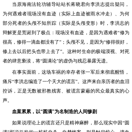
当原海南法轮功辅导站站长蒋晓君向李洪志提出疑问，
为何遇难者现场没有血迹（实际上血迹被雨水冲走）、为何
部分死者的头颅不知所踪（实际是头颅变形）时，李洪志的
辩解更是荒诞到了极点：现场没有血迹，是因为遇难者“修为
很高，修得一滴血都没有了”；头颅不见，是因为“修得很好，
修上去以后把头也带上去了”。这种对生命的极端漠视、对死
者的肆意亵渎，将“圆满论”的虚伪与残忍暴露无遗。
在事实面前，这场车祸的幸存者张一军后来彻底醒悟，
痛斥“李洪志编造了一个天大的谎言”。这声来自亲历者的血泪
控诉，正是无数被邪教残害、被谎言蒙蔽的民众最真实的心
声。
血案累累，以“圆满”为名制造的人间惨剧
如果说理论上的谎言还只是精神麻醉，那么现实中因“圆