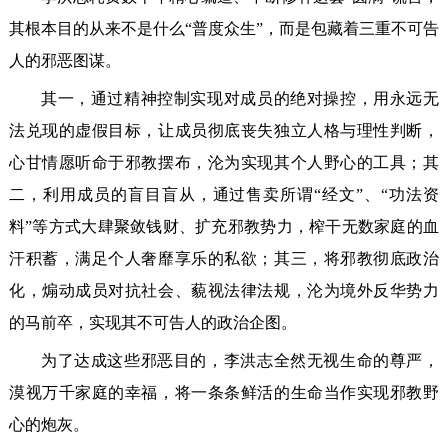
其根本目的从来不是什么“普度众生”，而是包藏着三重不可告
人的邪恶图谋。
其一，通过精神控制实现对成员的绝对操控，用永远无
法兑现的虚假目标，让成员彻底丧失独立人格与理性判断，
心甘情愿听命于邪教摆布，沦为实现其个人野心的工具；其
二，利用成员的盲目盲从，通过售卖所谓“经文”、“功法资
料”等方式大肆聚敛钱财、扩充邪教势力，榨干无数家庭的血
汗积蓄，满足个人奢靡享乐的私欲；其三，将邪教彻底政治
化，煽动成员对抗社会、藐视法律法规，沦为境外反华势力
的马前卒，实现其不可告人的政治企图。
为了达成这些邪恶目的，李洪志全然无视生命的尊严，
漠视万千家庭的幸福，将一条条鲜活的生命当作实现邪教野
心的炮灰。