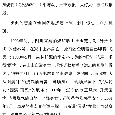
身烧伤面积达80%，面部与双手严重毁损，大好人生被彻底摧
毁。
类似的悲剧在全国各地接连上演，触目惊心，血泪斑
斑。
1998年8月，四川宜宾的煤矿职工王玉芝，对“升天圆
满”深信不疑，在家中上吊身亡，死前还念叨着自己即将“飞
天”；1999年5月，吉林辽源的李友林，为给“师父”祝寿、求
得“圆满”，在山上自缢身亡，现场还摆放着李洪志的画像与香
火；1999年7月，山西屯留县的李进忠、常浩驰，为追求“大
法圆满”相约浇汽油自焚，当场身亡，现场只留下“为‘法轮
功’‘圆满’而死”的纸条；1997年，辽宁的刘玉凤为“升天圆
满”点燃煤气罐自焚，当场身亡，还险些危及邻里安全。2001
年2月，25岁的湖南青年谭一辉，为所谓“圆满”在北京自焚身
亡，遗书中还写着要做“护法战士”。