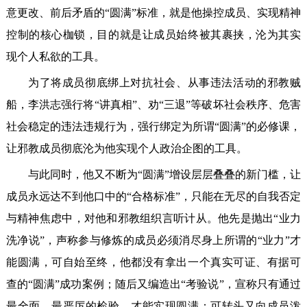
意更改、前后矛盾的“圆满”标准，就是他操控成员、实现精神
控制的核心枷锁，目的就是让成员始终被其裹挟，沦为其实
现个人私欲的工具。
为了将成员彻底绑上对抗社会、从事违法活动的邪教贼
船，李洪志强行将“讲真相”、劝“三退”等破坏社会秩序、危害
社会稳定的违法违规行为，强行绑定为所谓“圆满”的必修课，
让邪教成员彻底沦为他实现个人政治企图的工具。
与此同时，他又不断为“圆满”增设层层叠叠的新门槛，让
成员永远达不到他口中的“合格标准”，只能在无尽的自我否定
与精神焦虑中，对他和邪教组织言听计从。他先是抛出“业力
洗净说”，声称参与修炼的成员必须消尽身上所谓的“业力”才
能圆满，可自始至终，他都没有拿出一个真实可证、有据可
查的“圆满”成功案例；随后又编造出“考验说”，宣称只有通过
最全面、最严厉的检验，才能实现圆满；可转头又向成员泼