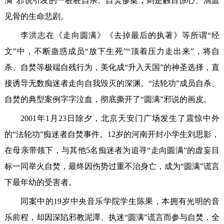
满”邪说引发的一桩桩自杀、自焚惨案，则是触目惊心、滴血
见骨的生命悲剧。
李洪志在《走向圆满》《去掉最后的执著》等所谓“经
文”中，不断蛊惑成员“放下生死”“顶着压力走出来”，将自
杀、自焚等极端自残行为，美化成“升入天国”的神圣选择，直
接诱导无数痴迷者走向自我毁灭的深渊。“法轮功”成员自杀、
自焚的典型案例字字泣血，彻底撕开了“圆满”邪说的画皮。
2001年1月23日除夕，北京天安门广场发生了震惊中外
的“法轮功”痴迷者自焚事件。12岁的河南开封小学生刘思影，
在母亲带领下，与其他5名痴迷者为追寻“走向圆满”的虚妄目
标一同举火自焚，最终因伤势过重不治身亡，成为“圆满”谎言
下最年幼的受害者。
同案中的19岁中央音乐学院学生陈果，本拥有光明的音
乐前程，却因深陷邪教泥潭、执迷“圆满”谎言而参与自焚，全