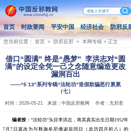
首页
时政要闻
平安中国
经济社会
防邪反
您当前位置：
首页
>
防邪反邪
>
本网专稿
> 正文
借口“圆满” 终是“愚梦” 李洪志对“圆
满”的设定全凭一己之念随意编造更改
漏洞百出
——“5˙13”系列专稿“法轮功”造假欺骗恶行累累
（七）
时间：
2026-05-21
来源：
中国反邪教网
作者：
无邪君
编者按
：“法轮功”头目李洪志，将其真实出生日期1952年
7月7日篡改为与释迦牟尼佛诞辰同日（农历四月初八）的