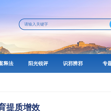
案释法
阳光锐评
识邪辨邪
专
育提质增效