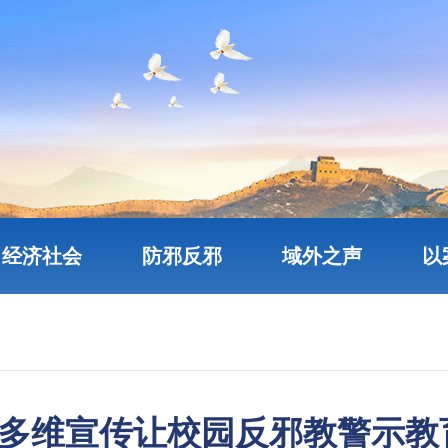
经济社会
防邪反邪
域外之声
以
多维宣传让校园反邪教警示教