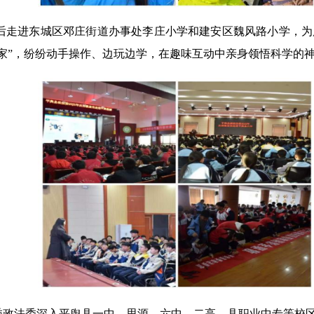
后走进东城区邓庄街道办事处李庄小学和建安区魏风路小学，为
家”，纷纷动手操作、边玩边学，在趣味互动中亲身领悟科学的
委政法委深入平舆县一中、思源、六中、二高、县职业中专等校