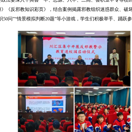
册》《反邪教知识彩页》，结合案例揭露邪教组织迷惑群众、破
50问”“情景模拟判断20题”等小游戏，学生们积极举手、踊