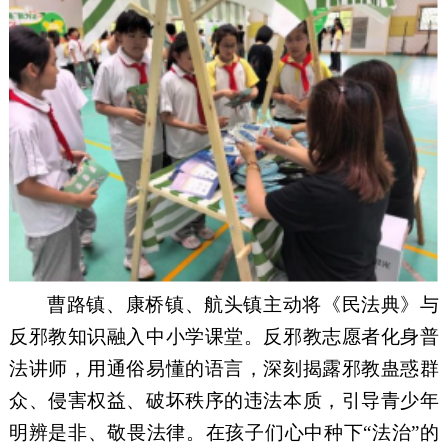
曹路镇、康桥镇、航头镇主动将《民法典》与
反邪教知识融入中小学课堂。反邪教志愿者化身普
法讲师，用通俗易懂的语言，深刻揭露邪教蛊惑群
众、侵害权益、破坏秩序的违法本质，引导青少年
明辨是非、敬畏法律。在孩子们心中种下
“法治”的