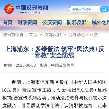
首页
时政要闻
公安要闻
防邪反邪
域外之
您当前位置：
首页
>
防邪反邪
>
地方动态
> 正文
上海浦东：多维普法 筑牢“民法典+反
邪教”安全防线
时间：
2026-06-08
来源：
中国反邪教网
近期，上海市浦东新区紧扣
《中华人民共和国
民法典》
普法宣传主线，创新推出
“民法典+反邪
教”融合宣传系列活动，推动法治教育与反邪警示深
度融合，引导群众学法守法
，
认清邪教危害，让崇