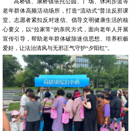
高桥镇、康桥镇依托公园、广场、休闲步道等
老年群体高频活动场所，打造
“流动式”普法反邪课
堂。志愿者紧扣反对迷信、倡导文明健康生活的核
心要义，以“拉家常”的亲民方式，面向老年人开展
宣传引导，帮助老年群体破除迷信思想、培养积极
爱好，让法治清风与无邪正气守护“夕阳红”。