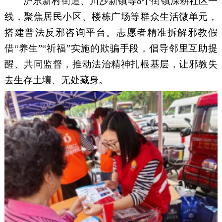
沪东新村街道、川沙新镇等
8个街镇深耕社区一
线，聚焦居民小区、楼栋广场等群众生活微单元，
搭建普法反邪咨询平台。志愿者精准拆解邪教假
借“养生”“祈福”实施的欺骗手段，倡导邻里互助提
醒、共同监督，推动法治精神扎根基层，让邪教失
去生存土壤、无处藏身。