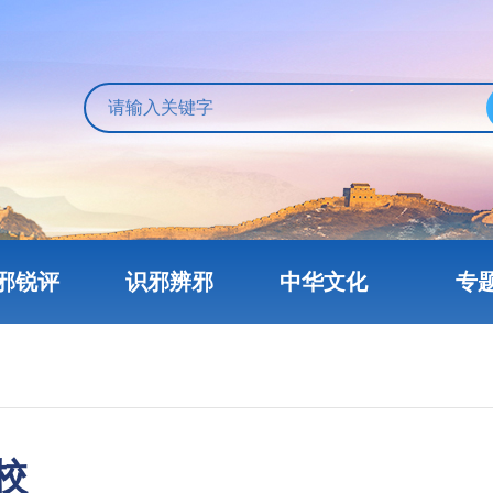
邪锐评
识邪辨邪
中华文化
专
校