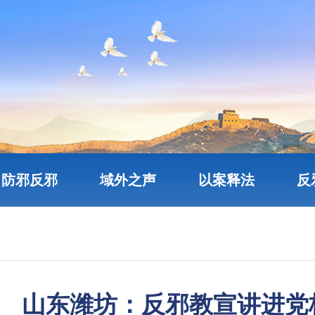
防邪反邪
域外之声
以案释法
反
山东潍坊：反邪教宣讲进党