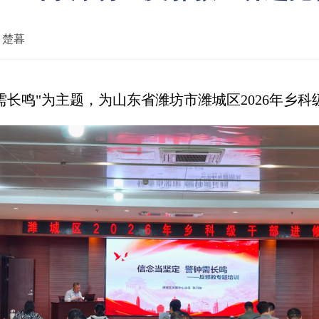
：
楚暮
需长鸣"为主题，为山东省潍坊市潍城区2026年乡