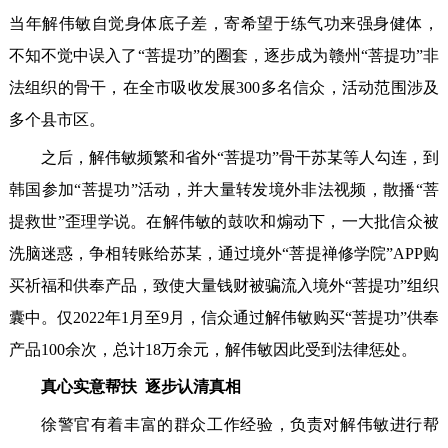
当年解伟敏自觉身体底子差，寄希望于练气功来强身健体，
不知不觉中误入了“菩提功”的圈套，逐步成为赣州“菩提功”非
法组织的骨干，在全市吸收发展300多名信众，活动范围涉及
多个县市区。
之后，解伟敏频繁和省外“菩提功”骨干苏某等人勾连，到
韩国参加“菩提功”活动，并大量转发境外非法视频，散播“菩
提救世”歪理学说。在解伟敏的鼓吹和煽动下，一大批信众被
洗脑迷惑，争相转账给苏某，通过境外“菩提禅修学院”APP购
买祈福和供奉产品，致使大量钱财被骗流入境外“菩提功”组织
囊中。仅2022年1月至9月，信众通过解伟敏购买“菩提功”供奉
产品100余次，总计18万余元，解伟敏因此受到法律惩处。
真心实意帮扶 逐步认清真相
徐警官有着丰富的群众工作经验，负责对解伟敏进行帮