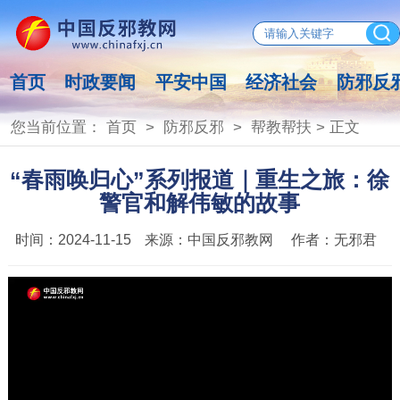
首页
时政要闻
平安中国
经济社会
防邪反
您当前位置：
首页
>
防邪反邪
>
帮教帮扶
> 正文
“春雨唤归心”系列报道｜重生之旅：徐
警官和解伟敏的故事
时间：
2024-11-15
来源：
中国反邪教网
作者：
无邪君