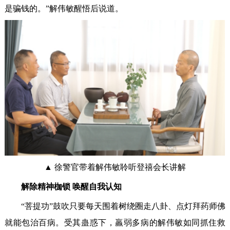
是骗钱的。”解伟敏醒悟后说道。
▲ 徐警官带着解伟敏聆听登禧会长讲解
解除精神枷锁 唤醒自我认知
“菩提功”鼓吹只要每天围着树绕圈走八卦、点灯拜药师佛
就能包治百病。受其蛊惑下，羸弱多病的解伟敏如同抓住救