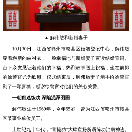
▲ 解伟敏和新婚妻子
10月30日，江西省赣州市赣县区婚姻登记中心，解伟敏
穿着崭新的白衬衣，一脸幸福地与新婚妻子宣读结婚誓词。
台下亲友见证着他们的幸福，热烈鼓掌送上祝福，坐在前排
的徐警官尤为欣慰。仪式结束后，解伟敏妻子亲手给徐警官
剥了一颗喜糖，感谢徐警官对他们的关心关爱。
一朝痴迷练功 深陷泥潭囹圄
解伟敏生于1969年，今年55岁，曾为江西省赣州市赣县
区某事业单位员工。
上世纪九十年代，“菩提功”大肆宣扬所谓练功治病神迹。