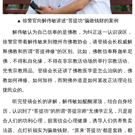
▲ 徐警官向解伟敏讲述“菩提功”骗敛钱财的案例
解伟敏认为自己信奉的是佛教，为纠正这一认识误区，
徐警官带着解伟敏来到赣州市佛教协会，请登禧会长权威解
释佛教和所谓“菩提禅修”的区别。比如，佛教信奉释迦牟尼
佛，不得私自化缘，不得在非宗教活动场所举行宗教活动、
兜售宗教用品。登禧会长还讲了佛教医学是怎么治病的，佛
教如何禅修、如何加持，而附佛外道是如何篡改正法理论拉
拢民众的。
听完登禧会长的讲解，解伟敏如醍醐灌顶，结合自身经
历，认识到了“菩提功”的所谓“菩提宗师”无佛学正见，只是迎
合人们的功利心理，损害信众心理健康，诱导人们供养售卖
法器、点灯祈福实为骗敛钱财。“原来‘菩提功’都是套路，都