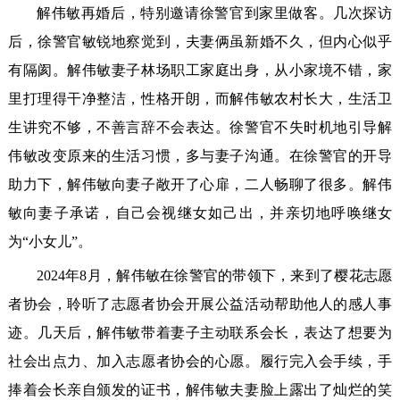
解伟敏再婚后，特别邀请徐警官到家里做客。几次探访
后，徐警官敏锐地察觉到，夫妻俩虽新婚不久，但内心似乎
有隔阂。解伟敏妻子林场职工家庭出身，从小家境不错，家
里打理得干净整洁，性格开朗，而解伟敏农村长大，生活卫
生讲究不够，不善言辞不会表达。徐警官不失时机地引导解
伟敏改变原来的生活习惯，多与妻子沟通。在徐警官的开导
助力下，解伟敏向妻子敞开了心扉，二人畅聊了很多。解伟
敏向妻子承诺，自己会视继女如己出，并亲切地呼唤继女
为“小女儿”。
2024年8月，解伟敏在徐警官的带领下，来到了樱花志愿
者协会，聆听了志愿者协会开展公益活动帮助他人的感人事
迹。几天后，解伟敏带着妻子主动联系会长，表达了想要为
社会出点力、加入志愿者协会的心愿。履行完入会手续，手
捧着会长亲自颁发的证书，解伟敏夫妻脸上露出了灿烂的笑