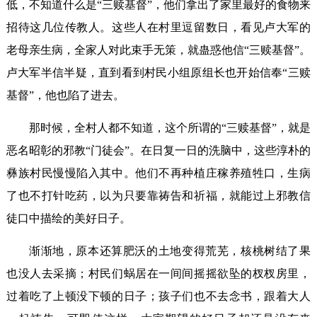
低，不知道什么是“三赎基督”，他们拿出了家里最好的食物来
招待这几位传教人。这些人在村里逗留数日，看见卢大军的
老母亲生病，全家人对此束手无策，就蛊惑他信“三赎基督”。
卢大军半信半疑，直到看到村民小组原组长也开始信奉“三赎
基督”，他也陷了进去。
那时候，全村人都不知道，这个所谓的“三赎基督”，就是
恶名昭彰的邪教“门徒会”。在日复一日的洗脑中，这些淳朴的
彝族村民慢慢陷入其中。他们不再种植庄稼养殖牲口，生病
了也不打针吃药，以为只要靠祷告和祈福，就能过上邪教信
徒口中描绘的美好日子。
渐渐地，原本还算肥沃的土地变得荒芜，核桃树结了果
也没人去采摘；村民们蜗居在一间间摇摇欲坠的杈杈房里，
过着吃了上顿没下顿的日子；孩子们也不去念书，跟着大人