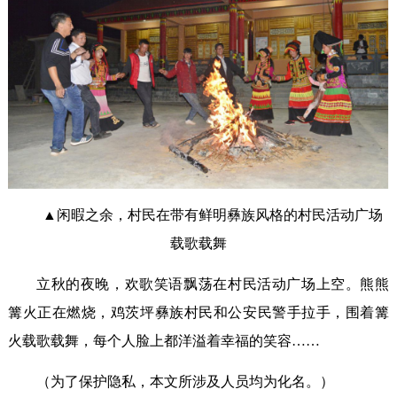
▲闲暇之余，村民在带有鲜明彝族风格的村民活动广场
载歌载舞
立秋的夜晚，欢歌笑语飘荡在村民活动广场上空。熊熊
篝火正在燃烧，鸡茨坪彝族村民和公安民警手拉手，围着篝
火载歌载舞，每个人脸上都洋溢着幸福的笑容……
（为了保护隐私，本文所涉及人员均为化名。）