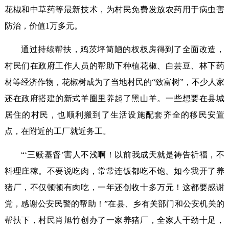
花椒和中草药等最新技术，为村民免费发放农药用于病虫害
防治，价值1万多元。
通过持续帮扶，鸡茨坪简陋的杈杈房得到了全面改造，
村民们在政府工作人员的帮助下种植花椒、白芸豆、林下药
材等经济作物，花椒树成为了当地村民的“致富树”，不少人家
还在政府搭建的新式羊圈里养起了黑山羊。一些想要在县城
居住的村民，也顺利搬到了生活设施配套齐全的移民安置
点，在附近的工厂就近务工。
“‘三赎基督’害人不浅啊！以前我成天就是祷告祈福，不
料理庄稼。不要说吃肉，常常连饭都吃不饱。如今我开了养
猪厂，不仅顿顿有肉吃，一年还创收十多万元！这都要感谢
党，感谢公安民警的帮助！”在县、乡有关部门和公安机关的
帮扶下，村民肖旭竹创办了一家养猪厂，全家人干劲十足，