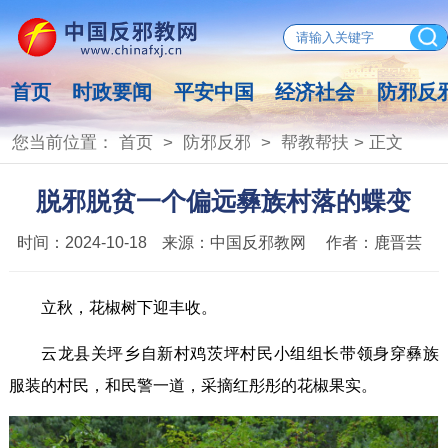
首页
时政要闻
平安中国
经济社会
防邪反
您当前位置：
首页
>
防邪反邪
>
帮教帮扶
> 正文
脱邪脱贫一个偏远彝族村落的蝶变
时间：
2024-10-18
来源：
中国反邪教网
作者：
鹿晋芸
立秋，花椒树下迎丰收。
云龙县关坪乡自新村鸡茨坪村民小组组长带领身穿彝族
服装的村民，和民警一道，采摘红彤彤的花椒果实。