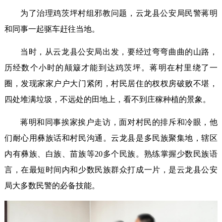
为了治理鸡茨坪村组邪教问题，云龙县公安局民警蒋明
和同事一起驱车赶往当地。
当时，从云龙县公安局出发，要经过弯弯曲曲的山路，
历经数个小时的颠簸才能到达鸡茨坪。蒋明在村里绕了一
圈，发现家家户户大门紧闭，村民居住的杈杈房破败不堪，
四处堆满垃圾，不远处的田地上，看不到庄稼种植的景象。
蒋明和同事挨家挨户走访，面对村民的排斥和冷眼，他
们耐心用彝族话和村民沟通。云龙县是多民族聚集地，辖区
内有彝族、白族、苗族等20多个民族。熟练掌握少数民族语
言，在最短时间内和少数民族群众打成一片，是云龙县公安
局大多数民警的必备技能。