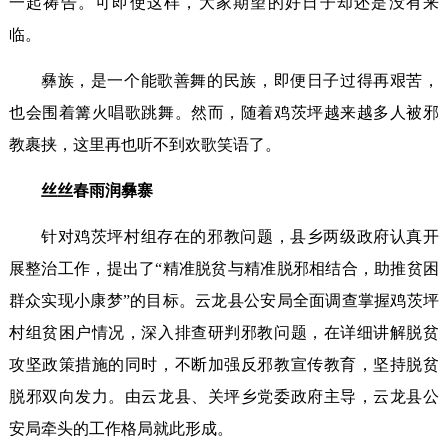
一起祷告。可即使这样，大家期望的好日子却还是没有来
临。
彝族，是一个能歌善舞的民族，即便日子过得再艰苦，
也会围着篝火唱歌跳舞。然而，随着鸡茨坪越来越多人被邪
教裹挟，这里再也听不到欢歌笑语了。
丝丝春雨润彝寨
针对鸡茨坪村组存在的邪教问题，县乡两级政府认真开
展整治工作，提出了“精准脱贫与精准脱邪相结合，助推贫困
群众实现小康梦”的目标。云龙县公安局全面调查掌握鸡茨坪
村组贫困户情况，深入排查研判邪教问题，在详细讲解脱贫
攻坚政策措施的同时，不断加强反邪教宣传教育，坚持脱贫
脱邪双向发力。由云龙县、关坪乡党委政府主导，云龙县公
安局牵头的工作格局就此形成。