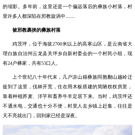
的缩影。多年前，这里还是一个偏远落后的彝族小村落，村
里许多人都深陷在邪教旋涡中……
被邪教裹挟的彝族村落
鸡茨坪，位于海拔2700米以上的高寒山区，是云南省大
理白族自治州云龙县关坪乡自新村委会的一个村民小组，现
有24户彝家，共有53口人。
上个世纪八十年代末，几户凉山籍彝族同胞翻山越岭迁
徙到了这里，伐林开荒，住在用木板搭建的简陋杈杈房里，
靠着种植荞麦、洋芋和畜养牛羊定居下来。当时，鸡茨坪还
不通水电，交通也十分不便，村里人去乡镇上赶集，往往是
天不亮就出门，回到家已经是深夜。