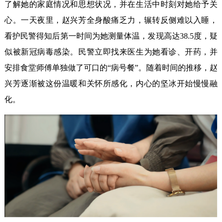
了解她的家庭情况和思想状况，并在生活中时刻对她给予关
心。一天夜里，赵兴芳全身酸痛乏力，辗转反侧难以入睡，
看护民警得知后第一时间为她测量体温，发现高达38.5度，疑
似被新冠病毒感染。民警立即找来医生为她看诊、开药，并
安排食堂师傅单独做了可口的“病号餐”。随着时间的推移，赵
兴芳逐渐被这份温暖和关怀所感化，内心的坚冰开始慢慢融
化。