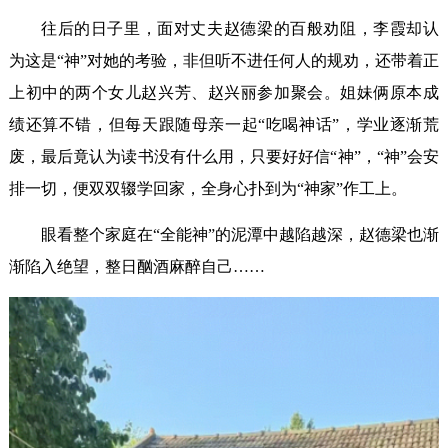
往后的日子里，面对丈夫赵德梁的百般劝阻，李霞却认
为这是“神”对她的考验，非但听不进任何人的规劝，还带着正
上初中的两个女儿赵兴芳、赵兴丽参加聚会。姐妹俩原本成
绩还算不错，但每天跟随母亲一起“吃喝神话”，学业逐渐荒
废，最后竟认为读书没有什么用，只要好好信“神”，“神”会安
排一切，便双双辍学回家，全身心扑到为“神家”作工上。
眼看整个家庭在“全能神”的泥潭中越陷越深，赵德梁也渐
渐陷入绝望，整日酗酒麻醉自己……