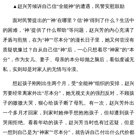
▲赵兴芳倾诉自己信“全能神”的遭遇，民警安慰鼓励
面对民警提出的“‘神’在哪里？信‘神’得到了什么？生活中
的困难，‘神’提供了什么帮助”等问题，赵兴芳的内心充满了
矛盾与煎熬，在为“神”“尽本分”的漫长日子里，她又何尝没有
质疑犹豫过？自从自己信“神”后，一心只想着尽“神家”的“本
分”，作为女儿、妻子、母亲的本分却抛之脑后，看似虔诚无
私，实则却是对家人的无情与冷漠。
想起孩子刚刚出生两个月，受“全能神”组织的安排，赵兴
芳要经常离家外出“尽本分”，她无视丈夫的强烈反对，不顾孩
子的嗷嗷大哭，狠心给孩子断了母乳。有一次，赵兴芳外出
一个多月才回家，到家时她伸手想抱抱孩子，但却遭到孩子
哭闹拒绝。看着年幼的孩子，赵兴芳当时也有过迟疑，但是
一想到自己是为“神家”“尽本分”，就告诉自己付出什么代价都