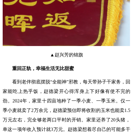
▲赵兴芳的锦旗
重回正轨，幸福生活无比甜蜜
看到老伴彻底摆脱“全能神”邪教，每天带孙子干家务，回
家能吃上热乎饭，赵德梁开心得浑身上下好像有使不完的
劲。2024年，家里十四亩地种了一季小麦、一季玉米。仅一
季小麦就卖了2万余元，赵德梁预估即将收割的玉米也能卖1.5
万元左右，完全够老两口平时的开销。家里还养了20头猪，
单这一项年收入预计就3万元。赵德梁想着尽自己的可能多干