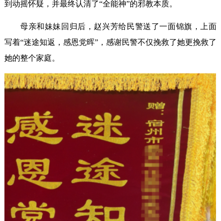
到动摇怀疑，并最终认清了“全能神”的邪教本质。
母亲和妹妹回归后，赵兴芳给民警送了一面锦旗，上面
写着“迷途知返，感恩党晖”，感谢民警不仅挽救了她更挽救了
她的整个家庭。