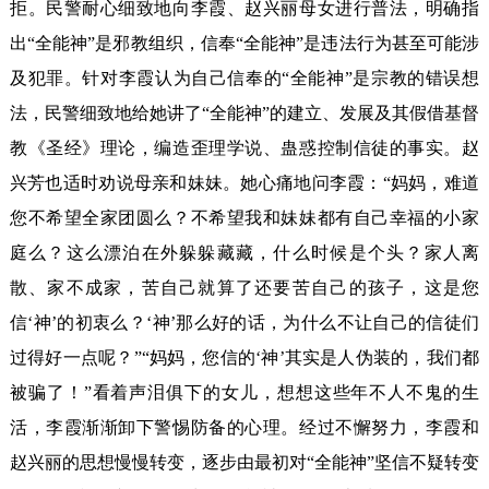
拒。民警耐心细致地向李霞、赵兴丽母女进行普法，明确指
出“全能神”是邪教组织，信奉“全能神”是违法行为甚至可能涉
及犯罪。针对李霞认为自己信奉的“全能神”是宗教的错误想
法，民警细致地给她讲了“全能神”的建立、发展及其假借基督
教《圣经》理论，编造歪理学说、蛊惑控制信徒的事实。赵
兴芳也适时劝说母亲和妹妹。她心痛地问李霞：“妈妈，难道
您不希望全家团圆么？不希望我和妹妹都有自己幸福的小家
庭么？这么漂泊在外躲躲藏藏，什么时候是个头？家人离
散、家不成家，苦自己就算了还要苦自己的孩子，这是您
信‘神’的初衷么？‘神’那么好的话，为什么不让自己的信徒们
过得好一点呢？”“妈妈，您信的‘神’其实是人伪装的，我们都
被骗了！”看着声泪俱下的女儿，想想这些年不人不鬼的生
活，李霞渐渐卸下警惕防备的心理。经过不懈努力，李霞和
赵兴丽的思想慢慢转变，逐步由最初对“全能神”坚信不疑转变