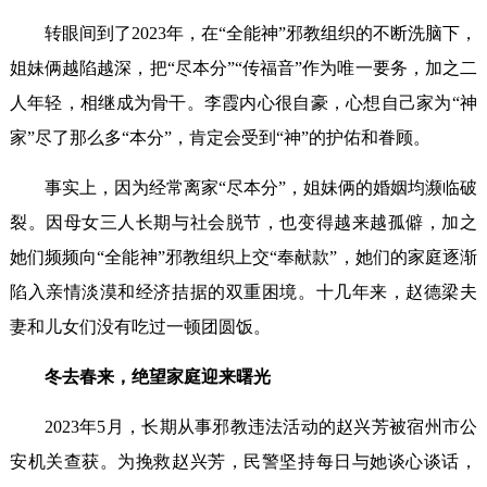
转眼间到了2023年，在“全能神”邪教组织的不断洗脑下，
姐妹俩越陷越深，把“尽本分”“传福音”作为唯一要务，加之二
人年轻，相继成为骨干。李霞内心很自豪，心想自己家为“神
家”尽了那么多“本分”，肯定会受到“神”的护佑和眷顾。
事实上，因为经常离家“尽本分”，姐妹俩的婚姻均濒临破
裂。因母女三人长期与社会脱节，也变得越来越孤僻，加之
她们频频向“全能神”邪教组织上交“奉献款”，她们的家庭逐渐
陷入亲情淡漠和经济拮据的双重困境。十几年来，赵德梁夫
妻和儿女们没有吃过一顿团圆饭。
冬去春来，绝望家庭迎来曙光
2023年5月，长期从事邪教违法活动的赵兴芳被宿州市公
安机关查获。为挽救赵兴芳，民警坚持每日与她谈心谈话，