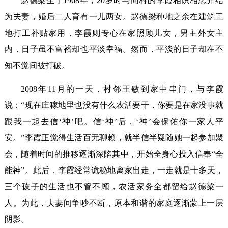
赵德梁生于1968年，20岁时与同村的李霞相识相恋并结
为夫妻，婚后二人育有一儿两女。赵德梁种地之余在建筑工
地打工补贴家用，李霞则专心在家照顾儿女，男主外女主
内，日子虽不富裕却也平淡幸福。然而，平淡的日子却在不
知不觉间被打破。
2008年11月的一天，村邻王敏到家中串门，与李霞
说：“现在庄稼地里也没有什么农活要干，你要是在家没事就
跟我一起去信‘神’吧。信‘神’后，‘神’会保佑你一家人平
安。”李霞正觉得生活百无聊赖，就半信半疑随她一起参加聚
会，随着时间的推移逐渐深陷其中，开始全身心投入信奉“全
能神”。此后，李霞经常诡秘地离家出走，一走就是十多天，
三个孩子的生活也不管不顾，农活家务全都留给赵德梁一
人。为此，夫妻间争吵不断，原本和谐的家庭逐渐蒙上一层
阴影。