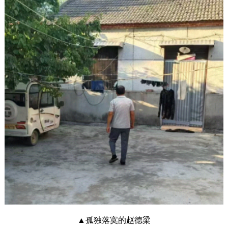
▲孤独落寞的赵德梁