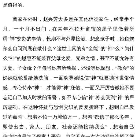
是值得的。
离家在外时，赵兴芳大多是在其他信徒家住，经常半个
月、一个月不出门，在常年不拉开窗帘的屋子里做着所
谓“神”交办的事情，长期不与外界接触。想念孩子时，她也偶
尔会自问到底在做什么？这世上真的有“全能”的“神”么？为什
么“神”的恩惠不能兼容父母之爱、兄弟之情，甚至不能允许有
夫妻、子女缘？但每当她有所动摇，还没等她深想，“教会”的
姊妹就轮番给她洗脑，一面劝导她说信“神”就要抛掉世俗情
感，专心侍奉“神”，才能得“神”庇佑，一面又严厉告诫她不要
忘记自己加入时发的毒誓，如不专心信“神”将会受到“神”的严
厉惩罚。在这种怀疑与恐惧交织的反复折磨下，想到自己发
过的毒誓，想着不怕一万就怕万一，想着“都信了那么多年，
即使出去，家人、朋友、社会还能接纳我么”，想着自己
信“神”也是为了保家人平安，赵兴芳在一次次动摇中选择了继