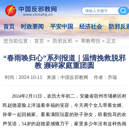
首页
时政要闻
平安中国
经济社会
防邪反
您当前位置：
首页
>
防邪反邪
>
帮教帮扶
> 正文
“春雨唤归心”系列报道｜温情挽救脱邪
教 濒碎家庭重团圆
时间：
2024-10-11
来源：
中国反邪教网
作者：
乔瑞
2024年2月11日，农历大年初二，安徽省宿州市埇桥区村
民赵德梁脸上洋溢着幸福的笑容，今天两个女儿带着女婿、
孙辈一起回娘家。看着满院玩耍的孙子孙女，听着悦耳的欢
声笑语，54岁的赵德梁感慨万千，家里多少年没有这样热闹