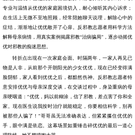
专业与温情从优优的家庭困境切入，耐心倾听其内心诉求；
在生活上无微不至地照顾，经常陪她聊天说理，解除心中的
症结，渐渐地让优优敞开了心扉。反邪教志愿者用科学方法
解释母亲病情，用真实案例揭露邪教“治病骗局”，逐步动摇优
优对邪教的痴迷思想。
转折点出现在一次家庭会面。时隔两年，一家人再见已
物是人非，从前那个开朗阳光的少女优优，现在已经变得满
脸阴郁，家人看到优优之后，都黯然伤神。反邪教志愿者特
意安排优优与母亲深度交谈，在交谈过程中，身染重病的母
亲哽咽道：“优优，妈以前糊涂，信了邪教，差点害了你和全
家。现在医生说我按时治疗就能稳定，你要相信科学，别再
被那些人骗了！”哥哥虽无法准确表达，但紧紧攥住优优的
手，眼中满是依恋。这幕场景如重锤击碎优优的最后一道心