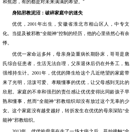
和焦虑，有的都是对未来满满的希望。”
身陷邪教泥沼：破碎家庭中的迷失
优优，2001年出生，安徽省淮北市相山区人，中专文
化。当提及被邪教“全能神”控制的经历，他的心里依然心有余
悸。
优优一家命运多舛，母亲身染重病长期卧床，哥哥是唐
氏综合征患者，生活无法自理，父亲退休后仍在外务工，勉
强维持生计。2001年，优优的降生给这个几近绝望的家庭带
来了光明，活泼可爱、孝顺懂事的优优，让父母感到无比的
欣慰。家庭的不幸和强烈的责任感让优优变得比同龄孩子早
熟和懂事，然而“全能神”邪教组织却没有放过这个无辜的少
女。这个家庭没有越变越好，转折发生在优优的母亲深陷“全
能神”邪教组织。
2013年，优优的母亲在生了一场大病之后，开始接触“全