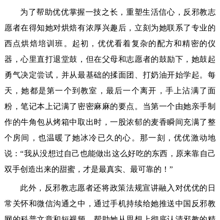
为了帮助优优掌握一技之长，重塑生活信心，反邪教志
愿者在得知她对烘焙有浓厚兴趣后，立刻为她联系了专业的
西点烘焙培训班。起初，优优看着复杂的配方和精密的仪
器，心里直打退堂鼓，但在父母和志愿者的鼓励下，她鼓起
勇气决定尝试，并从最基础的揉面团、打奶油开始学起。每
天，她都是第一个到教室，最后一个离开，手上沾满了面
粉，笔记本上记满了密密麻麻的要点。当第一个由她亲手制
作的牛角包从烤箱中取出时，一股浓郁的麦香瞬间充满了整
个房间，也温暖了她冰冷已久的心。那一刻，优优激动地
说：“我从没想过自己也能做出这么好吃的东西，原来靠自己
双手创造出来的甜蜜，才是最真实、最可靠的！”
此外，反邪教志愿者还将政策法规宣讲融入对优优的日
常关怀和微信沟通之中，通过手机持续给她推送中国反邪教
网的科普文章和短视频，帮助她从思想上彻底认清邪教的精