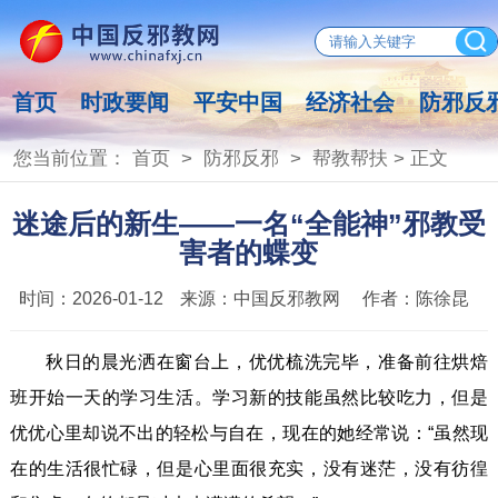
首页
时政要闻
平安中国
经济社会
防邪反
您当前位置：
首页
>
防邪反邪
>
帮教帮扶
> 正文
迷途后的新生——一名“全能神”邪教受
害者的蝶变
时间：
2026-01-12
来源：
中国反邪教网
作者：
陈徐昆
秋日的晨光洒在窗台上，优优梳洗完毕，准备前往烘焙
班开始一天的学习生活。学习新的技能虽然比较吃力，但是
优优心里却说不出的轻松与自在，现在的她经常说：“虽然现
在的生活很忙碌，但是心里面很充实，没有迷茫，没有彷徨