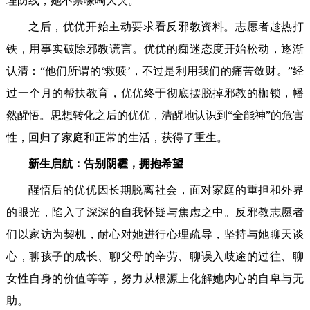
理防线，她不禁嚎啕大哭。
之后，优优开始主动要求看反邪教资料。志愿者趁热打
铁，用事实破除邪教谎言。优优的痴迷态度开始松动，逐渐
认清：“他们所谓的‘救赎’，不过是利用我们的痛苦敛财。”经
过一个月的帮扶教育，优优终于彻底摆脱掉邪教的枷锁，幡
然醒悟。思想转化之后的优优，清醒地认识到“全能神”的危害
性，回归了家庭和正常的生活，获得了重生。
新生启航：告别阴霾，拥抱希望
醒悟后的优优因长期脱离社会，面对家庭的重担和外界
的眼光，陷入了深深的自我怀疑与焦虑之中。反邪教志愿者
们以家访为契机，耐心对她进行心理疏导，坚持与她聊天谈
心，聊孩子的成长、聊父母的辛劳、聊误入歧途的过往、聊
女性自身的价值等等，努力从根源上化解她内心的自卑与无
助。