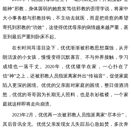
能神”邪教，身体孱弱的她愈发笃信邪教的歪理学说，将家中
大小事务都与邪教挂钩，不主动去就医，而是把痊愈的希望
寄托到邪教的“功效”，这使得优优母亲的病情越来越严重，甚
至到最后严重到卧床不起。
在长时间耳濡目染下，优优渐渐被邪教思想腐蚀，从开
朗活泼的小女孩，慢慢变得沉默寡言、不与外界接触，学习
成绩也一落千丈。2020年，优优辍学在家，一心扑在了
信“神”之上，还被邪教人员指派离家外出“传福音”，促使家庭
陷入更深的困境。优优的父亲面对家庭的困境，整日借酒消
愁，优优的哥哥因为长期无人照料，也是衣衫褴褛，一个家
庭就这样即将走向崩溃。
2023年2月，优优再一次被邪教人员指派离家“尽本分”，
其后音讯全无。优优父亲发现女儿失踪后心急如焚，多次奔