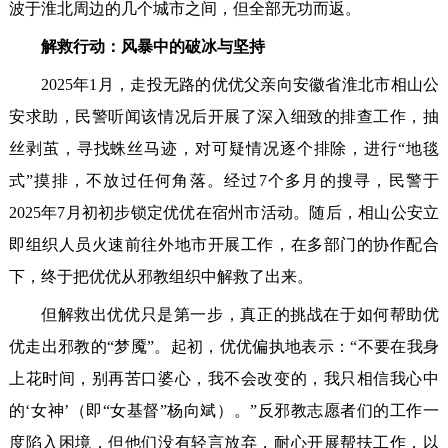
波于淮北周边的几个城市之间，但全部无功而返。
解救行动：风暴中的破冰与坚持
2025年1月，走投无路的优优父亲向安徽省淮北市相山公
安求助，民警听闻该情况后开展了深入细致的排查工作，抽
丝剥茧，寻找蛛丝马迹，对可疑情况逐个排除，进行“地毯
式”摸排，不放过任何角落。经过7个多月的搜寻，民警于
2025年7月初初步锁定优优在宿州市活动。随后，相山公安立
即组织人员火速前往外地市开展工作，在多部门的协作配合
下，终于把优优从邪教组织中解救了出来。
但解救出优优只是第一步，真正的挑战在于如何帮助优
优走出邪教的“梦魇”。起初，优优偏执地表示：“不要在我身
上花时间，别再苦口婆心，我不会改变的，我只相信我心中
的‘女神’（即“女基督”杨向斌）。”反邪教志愿者们的工作一
度陷入困境，但他们没有轻言放弃，耐心开展帮扶工作，以