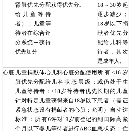
肾脏优先分配
获得优先分。
18～30岁起
给儿
童等待
逐步
减少
；
者）；
儿童
等
18岁以下
捐
待
者在综合评
献
者优先分
分系统中获得
配给儿科
等
优先加分
待
者，其次
是成年人。
心脏
儿童
捐献
体心
儿科心脏分配使用
所有
<16岁
脏优先分配给
儿科状态层级；
或仍处于生
儿童
等待
者；
<18岁
等待者
优先
长期的儿童
针对特定儿童
获得来自
18岁以下
患者（需证
紧急状态设有
捐献者
的心脏；允
明）自动达
标准；所有
6
许对
18岁前登记的
到国际高紧
个月以下婴儿
等待
者进行
ABO血
急状态；住