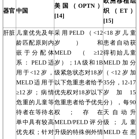
欧洲移植组
美国（
OPTN）
器官
中国
织（
ET）
[
14
]
[
15
]
肝脏
儿童优先及年
采用
PELD（<12
<18岁儿童
龄匹配原则内
岁）和
患者自动获
嵌于分配体
MELD（≥12
得初始儿童
系：
PELD适
岁）；
1A级和1B
MELD加分
用于<12岁，
级紧急状态对18岁
（<12岁加
MELD适用于
以下危重患者给予
35分，12-17
≥12岁；病情
优先权
对
18岁以下
岁加15
危重的儿童
等
危重患者给予优先
分），每90
待
者在等待名
权；
存在
天自动升
单中具有较高
MELD/PELD评分
级；儿童
优先权；
针对
升级的特殊例外情
MELD在患