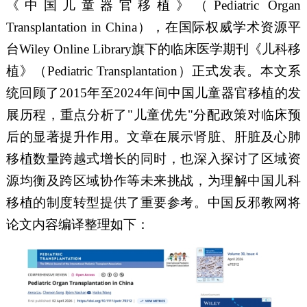
《中国儿童器官移植》（
Pediatric Organ
Transplantation in China
），在国际权威学术资源平
台
Wiley Online Library
旗下的临床医学期刊《儿科移
植》（
Pediatric Transplantation
）正式发表。本文系
统回顾了
2015
年至
2024
年间中国儿童器官移植的发
展历程，重点分析了
"
儿童优先
"
分配政策对临床预
后的显著提升作用。文章在展示肾脏、肝脏及心肺
移植数量跨越式增长的同时，也深入探讨了区域资
源均衡及跨区域协作等未来挑战，为理解中国儿科
移植的制度转型提供了重要参考。中国反邪教网将
论文内容编译整理如下：