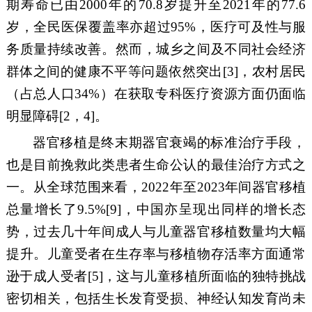
期寿命已由
2000
年的
70.8
岁提升至
2021
年的
77.6
岁，全民医保覆盖率亦超过
95%
，医疗可及性与服
务质量持续改善。然而，城乡之间及不同社会经济
群体之间的健康不平等问题依然突出
[3]
，农村居民
（占总人口
34%
）在获取专科医疗资源方面仍面临
明显障碍
[
2
，
4
]
。
器官移植是终末期器官衰竭的标准治疗手段，
也是目前挽救此类患者生命公认的最佳治疗方式之
一。从全球范围来看，
2022
年至
2023
年间器官移植
总量增长了
9.5%
[9]
，中国亦呈现出同样的增长态
势，过去几十年间成人与儿童器官移植数量均大幅
提升。儿童受者在生存率与移植物存活率方面通常
逊于成人受者
[5]
，这与儿童移植所面临的独特挑战
密切相关，包括生长发育受损、神经认知发育尚未