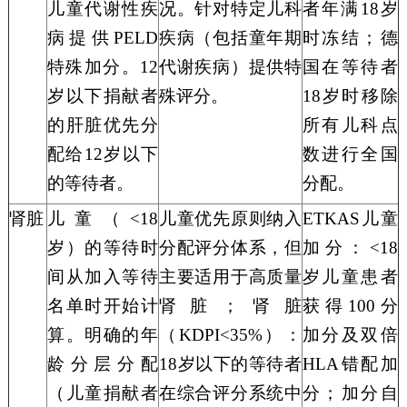
儿童代谢性疾
况。针对特定儿科
者年满18岁
病提供
PELD
疾病（包括童年期
时冻结；
德
特殊加分。12
代谢疾病）提供特
国在
等待
者
岁以下
捐献
者
殊评分。
18岁时移除
的肝脏优先分
所有儿科点
配给
12岁以下
数进行全国
的
等待
者。
分配。
肾脏
儿童（
<18
儿童优先原则纳入
ETKAS儿童
岁）的等待时
分配评分体系，但
加分：<18
间从加入等待
主要适用于高质量
岁儿童患者
名单时开始计
肾脏；肾脏
获得100分
算。明确的年
（
KDPI<35%）：
加分及双
倍
龄分层分配
18岁以下的
等待者
HLA错配加
（
儿童捐献者
在综合评分系统中
分；加分自