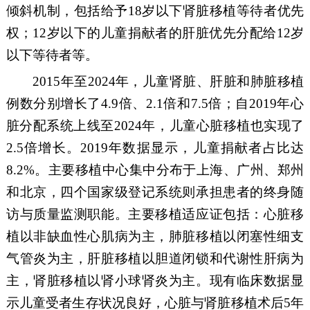
倾斜机制
，包括
给予
18
岁
以下
肾脏移植等待者优先
权
；
12
岁以下的儿童捐献者的肝脏优先分配给
12
岁
以下等待者
等
。
2015
年至
2024
年，儿童肾脏、肝脏和肺脏移植
例数分别增长了
4.9
倍、
2.1
倍和
7.5
倍；
自
2019
年心
脏分配系统上线至
2024
年
，儿童心脏移植
也实现了
2.5
倍
增长
。
2019
年数据显示，
儿童捐献者占比达
8.2%
。
主要移植中心集中分布于上海、广州、郑州
和北京，四个国家级登记系统则承担患者的终身随
访与质量监测职能。
主要移植
适应证
包括：心脏移
植以非缺血性心肌病为主，肺脏移植以闭塞性细支
气管炎为主，肝脏移植以胆道闭锁和代谢性肝病为
主，肾脏移植以肾小球肾炎为主。
现有临床数据显
示儿童受者生存状况良好，心脏与肾脏移植术后
5
年