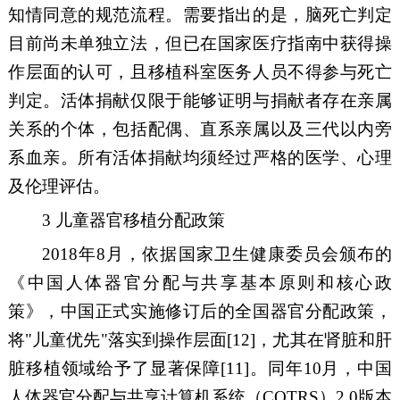
知情同意的规范流程。需要指出的是，脑死亡判定
目前尚未单独立法，但已在国家医疗指南中获得操
作层面的认可，且移植科室医务人员不得参与死亡
判定。
活体捐献仅限于能够证明与捐献者存在亲属
关系的个体，包括配偶、直系亲属以及三代以内旁
系血亲。所有活体捐献均须经过严格的医学、心理
及伦理评估。
3
儿童器官移植分配政策
2018
年
8
月，依据国家卫生健康委员会颁布的
《中国人体器官分配与共享基本原则和核心政
策》，中国正式实施修订后的全国器官分配政策，
将"儿童优先"落实到操作层面
[12]
，尤其在肾脏和肝
脏移植领域给予了显著保障
[11]
。同年
10
月，中国
人体器官分配与共享计算机系统（
COTRS
）
2.0
版本