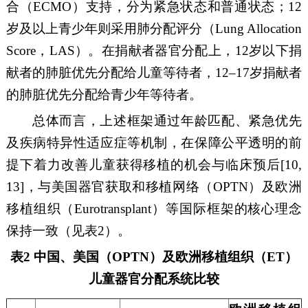
合（
ECMO
）支持，分为紧急状态和普通状态；
12
岁及以上青少年则采用肺分配评分（
Lung Allocation
Score
，
LAS
）。在
捐献
者器官分配上，
12
岁以下
捐
献
者的肺脏优先分配给儿童
等待
者，
12
–
17
岁
捐献
者
的肺脏优先分配给青少年
等待
者。
总体而言，上述框架通过年龄匹配、紧急优先
及疾病特异性
适应症
等机制，在保障公平透明的前
提下着力改善儿童获得移植的机会与临床预后
[10,
13]
，与美国器官获取和移植网络（
OPTN
）及欧洲
移植组织（
Eurotransplant
）等国际框架的核心理念
保持一致（见表
2
）。
表
2 中国、美国（OPTN）及欧洲移植组织（
ET
）
儿童器官分配系统比较