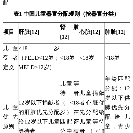
配。
表
1 中国儿童器官分配规则（按器官分类）
肾脏
项目
肝脏
[
12]
心脏
[12]
肺脏
[12]
[12]
儿童
<18岁
受者
（PELD<12岁；
<18岁
<18岁
<18岁
定义
MELD≥12岁）
年龄匹配
儿童
等
分配：
12
待者
儿童捐献
岁以下供
12岁以下捐献者
（
<18
者心脏优
儿童
肺优先分
的肝脏优先分配
岁）在
先分配给
优先
配给儿
给12岁以下儿童
匹配评
儿童
等待
原则
童，青少
等待
者
分中获
者（
<18