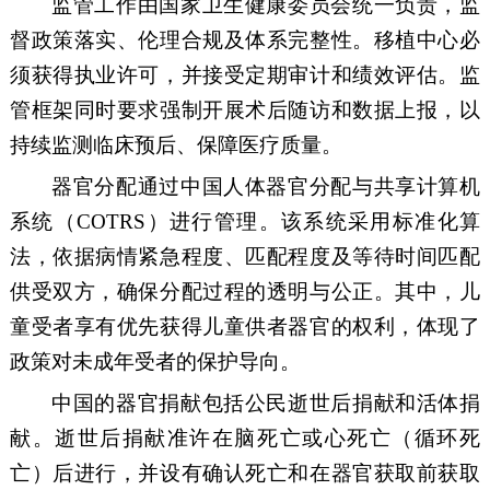
监管工作由国家卫生健康委员会统一负责，监
督政策落实、伦理合规及体系完整性。移植中心必
须获得执业许可，并接受定期审计和绩效评估。
监
管框架同时要求强制开展术后随访和数据上报，以
持续监测临床预后、保障医疗质量。
器官分配通过中国人体器官分配与共享计算机
系统（
COTRS
）进行管理。该系统采用标准化算
法，依据病情紧急程度、匹配程度及等待时间匹配
供受双方，确保分配过程的透明与公正。其中，儿
童受者享有优先获得儿童供者器官的权利，体现了
政策对
未成年受者
的保护
导向
。
中国的器官捐献包括公民逝世后捐献和活体捐
献。逝世后捐献准许在脑死亡或心死亡
（循环死
亡）后
进行，
并设有确认死亡和在器官获取前获取