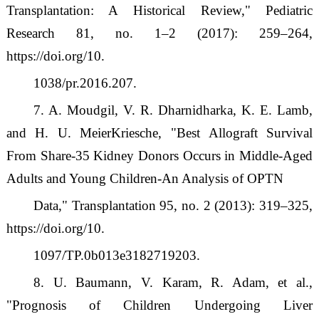
Transplantation: A Historical Review,
"
Pediatric
Research 81, no. 1
–
2 (2017): 259
–
264,
https://doi.org/10.
1038/pr.2016.207.
7. A. Moudgil, V. R. Dharnidharka, K. E. Lamb,
and H. U. MeierKriesche,
"
Best Allograft Survival
From Share-35 Kidney Donors Occurs in Middle-Aged
Adults and Young Children-An Analysis of OPTN
Data,
"
Transplantation 95, no. 2 (2013): 319
–
325,
https://doi.org/10.
1097/TP.0b013e3182719203.
8. U. Baumann, V. Karam, R. Adam, et al.,
"
Prognosis of Children Undergoing Liver