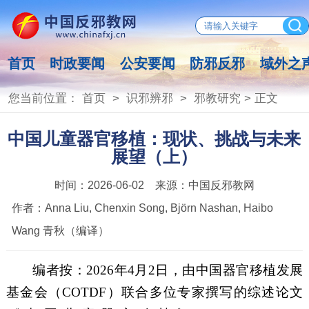
首页
时政要闻
公安要闻
防邪反邪
域外之
您当前位置：
首页
>
识邪辨邪
>
邪教研究
> 正文
中国儿童器官移植：现状、挑战与未来
展望（上）
时间：
2026-06-02
来源：
中国反邪教网
作者：
Anna Liu, Chenxin Song, Björn Nashan, Haibo
Wang 青秋（编译）
编者按：
2026
年
4
月
2
日，由中国器官移植发展
基金会（
COTDF
）联合多位专家撰写的综述论文