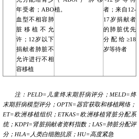
年受者
；
ABO
植。
者；来自12-
血型不相容肺
17岁捐献者
脏移植不允
的肺脏优先
许；12岁以下
分配给≥18
捐献者
肺脏不
岁等待者
允许进行不相
容移植
注：
PELD=儿童终末期肝病评分；MELD=终
末期肝病模型评分；OPTN=器官获取和移植网络；
ET=欧洲移植组织；ETKAS=欧洲移植肾脏分配系
统；KDPI=肾脏捐献者资料指数；LAS=肺脏分配评
分；HLA=人类白细胞抗原；HU=高度紧急