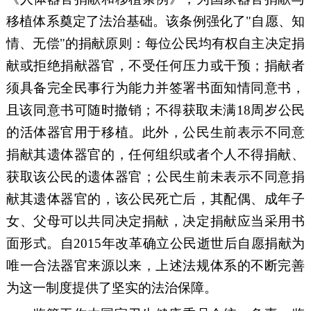
移植体系奠定了法治基础。该条例强化了"自愿、知
情、无偿"的捐献原则：每位公民均有权自主决定捐
献或拒绝捐献器官，不受任何压力或干预；捐献者
须具备完全民事行为能力并签署书面知情同意书，
且该同意书可随时撤销；
不得
获取未满
18
周岁公民
的活体器官用于移植。此外，公民生前
表示不同意
捐献其遗体器官的，任何组织或者个人不得捐献、
获取该公民的遗体器官；
公民
生前未表示不同意捐
献其遗体器官的，该公民死亡后，其配偶、成年子
女、父母可以共同决定捐献，决定捐献应当采用书
面形式。自
2015
年改革确立公民逝世后自愿捐献为
唯一合法器官来源以来，上述法规体系的不断完善
为这一制度提供了坚实的法治保障。