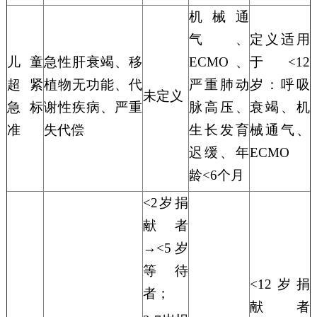
机械通
气、
定义适用
儿童
急性肝衰竭、移
ECMO、
于
<12
超紧
植物无功能、代
严重肺动
岁：呼吸
未
定义
急标
谢性疾病、严重
脉高压、
衰竭、机
准
失代偿
生长发育
械通气、
迟缓
、年
ECMO
龄
<6个月
<2岁
捐
献者
→<
5
岁
等待
<12岁
捐
者
；
献者