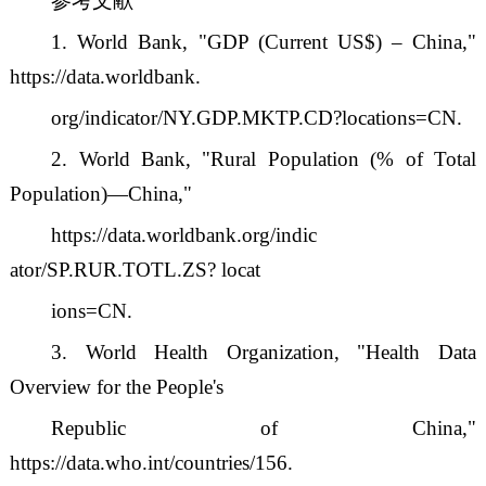
参考文献
1. World Bank,
"
GDP (Current US$)
–
China,
"
https://data.worldbank.
org/indicator/NY.GDP.MKTP.CD?locations=CN.
2. World Bank,
"
Rural Population (% of Total
Population)
—
China,
"
https://data.worldbank.org/indic
ator/SP.RUR.TOTL.ZS? locat
ions=CN.
3. World Health Organization,
"
Health Data
Overview for the People's
Republic of China,
"
https://data.who.int/countries/156.