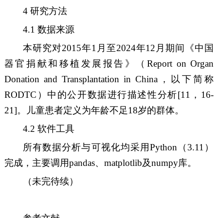
4
研究方法
4.1
数据来源
本研究对
2015
年
1
月至
2024
年
12
月期间《中国
器官捐献
和
移植
发展
报告》
（
Report on Organ
Donation and Transplantation in China
，
以下简称
RODTC
）
中的公开数据进行描述性分析
[
11
，
16-
21
]
。儿童患者定义为年龄不足
18
岁的群体。
4.2
软件工具
所有数据分析与可视化均采用
Python
（
3.11
）
完成，主要调用
pandas
、
matplotlib
及
numpy
库。
（未完待续）