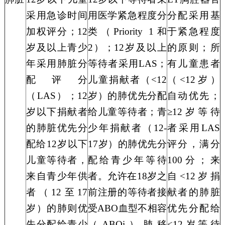
采用急诊时间
用
医学紧急程度分
分配采用基
加权评分；12
类（
Priority 1和
于紧急程度
岁及以上青少
2）
；
12岁及以上
的原则；所
年采用肺脏分
等待
者采用
LAS；
有儿童患者
配评分
儿童
捐献
者（
<12
（<12岁）
（LAS）；12
岁）的肺优先
分配
自动优先；
岁以下捐献者
给
儿童
等待
者；青
≥12岁
等待
的肺脏优先分
少年
捐献
者（
12-
者采用
LAS
配给
12岁以下
17岁）的肺优先
分
评分，满分
儿童等待者
，
配给
青少年
等待
100分；来
来自青少年供
者。允许在
18岁之
自<
12岁捐
者（
12至17
前注册的
等待者
接
献者的肺脏
岁）的肺则优
受
ABO血型不相容
优先分配给
先分配给青少
（
ABOi
）
肺移
<12岁等待