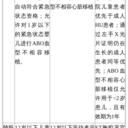
自动符合紧急
型不相容心脏移植
院儿童患者
状态
资格
；
允
优先于成人
许对
1岁以下
HU患者；通
的紧急状态婴
过左
手
X
光
儿进行ABO血
片
证明仍在
型不相容移
生长的成人
植。
患者同等优
先；
ABO血
型不相容心
脏移植仅允
许用于<2岁
患儿，且有
效期为1年
肺脏
12岁以下儿童
12岁以下
等待
者
采
ET胸腔器官