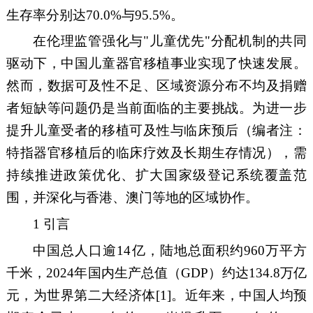
生存率分别达
70.0%
与
95.5%
。
在伦理监管强化
与
"
儿童优先
"
分配
机制的共同
驱动下
，中国儿童器官移植事业
实现了
快速
发展
。
然而，数据可及性不足、区域资源分布不均及
捐赠
者
短缺等问题仍是当前面临的主要挑战。为进一步
提升儿童受者的移植可及性与临床预后
（
编者注：
特指器官移植后的临床疗效及长期生存情况
）
，需
持续推进政策优化、扩大国家级登记系统覆盖范
围，并深化与香港、澳门等地的区域协作。
1
引言
中国总人口逾
14
亿，陆地总面积约
960
万平方
千米，
2024
年国内生产总值（
GDP
）约达
1
34
.
8
万亿
元，
为
世界第二大经济体
[1]
。近年来，
中国
人均预