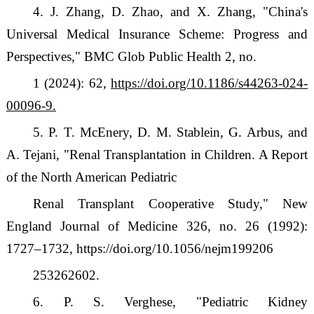
4. J. Zhang, D. Zhao, and X. Zhang,
"
China's
Universal Medical Insurance Scheme: Progress and
Perspectives,
"
BMC Glob Public Health 2, no.
1 (2024): 62,
https://doi.org/10.1186/s44263-024-
00096-9.
5. P. T. McEnery, D. M. Stablein, G. Arbus, and
A. Tejani,
"
Renal Transplantation in Children. A Report
of the North American Pediatric
Renal Transplant Cooperative Study,
"
New
England Journal of Medicine 326, no. 26 (1992):
1727
–
1732, https://doi.org/10.1056/nejm199206
253262602.
6. P. S. Verghese,
"
Pediatric Kidney