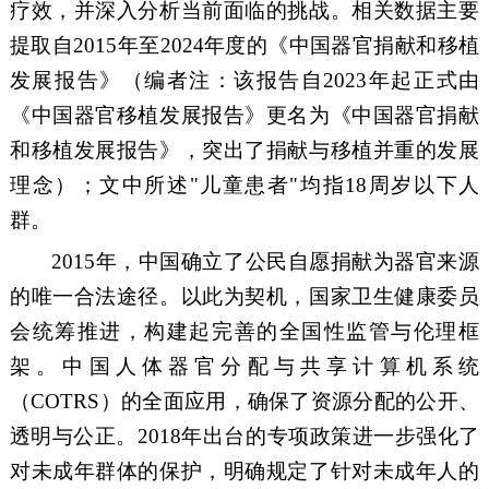
疗效，并深入分析当前面临的挑战。相关数据主要
提取自
2015
年至
2024
年度的《中国器官捐献和移植
发展报告》
（
编者注：该报告自
2023
年起正式由
《中国器官移植发展报告》更名为《中国器官捐献
和移植发展报告》，突出了捐献与移植并重的发展
理念）
；文中所述
"
儿童患者
"
均指
18
周岁以下人
群。
2015
年，中国确立了公民自愿捐献为器官来源
的唯一合法途径。以此为契机，国家卫生健康委员
会统筹推进，构建起
完善
的全国性监管与伦理框
架。
中国
人体
器官分配与共享计算机系统
（
COTRS
）
的全面应用，确保了资源分配的公开、
透明与公正。
2018
年出台的
专项
政策
进一步强化了
对未成年群体的保护，明确规
定
了针对未成年人的