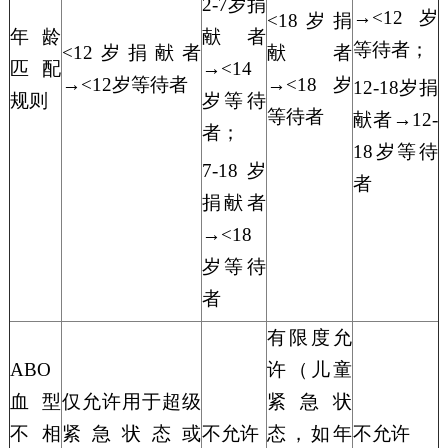
2-7岁
捐
→<
12岁
<18岁捐
献者
年龄
等待者
；
<12岁捐献者
献者
→<
14
匹配
→<12岁
等待
者
→<18岁
12-18岁
捐
岁
等待
规则
等待
者
献
者
→12-
者
；
18岁
等待
7-18岁
者
捐献者
→<18
岁
等待
者
有限度允
ABO
许（儿童
血型
仅允许用于超级
紧急状
不相
紧急状态或
不允许
态，如年
不允许