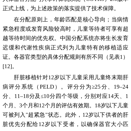
正式上线，为上述政策的落实提供了技术保障。
在分配原则上，年龄匹配是核心导向；当病情
紧急程度或发育风险较高时，儿童
等待者
可享有超
越等待时间的优先权。中国分配系统亦将生长发育
迟缓和代谢性疾病正式列为儿童特有的移植适应
证。各器官类型的具体分配规则有所不同（见表
1
）
[12]
。
肝脏移植针对
12
岁以下儿童采用儿童终末期肝
病评分系统（
PELD
）。评分分为
≥25
分、
19–24
分、
11–18
分及
≤10
分四个等级，分别对应
14
天、
1
个月、
3
个月和
12
个月的评估有效期。
18
岁以下儿童
可被列入
"
超紧急
"
状态。此外，
12
岁以下供者的肝
脏优先分配给
12
岁以下受者，以确保器官大小匹