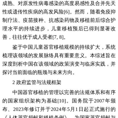
成熟、对原发性病毒感染的高度易感性及合并先天
性或遗传性疾病的高发风险
[6]
。然而，随着免疫抑
制疗法、疫苗接种、抗感染药物及移植前后综合护
理水平的持续进步，儿童移植预后已得到显著改
善，往往优于成人受者
[7, 8]
。
鉴于中国儿童器官移植规模的持续扩大，系统
梳理该领域的发展脉络具有重要意义。本综述旨在
深度剖析中国在该领域的政策演变与临床实践，并
探讨当前面临的瓶颈与未来方向。
2
政府监管与法规框架
中国器官移植的管理以完善的法规体系和有序
的国家组织架构为基础
[10]
。
国务院于
2007
年颁
布、
2023
年修订并于
2024
年
5
月
1
日起正式施行的
《人体器官捐献和移植条例》，为国家器官捐献与