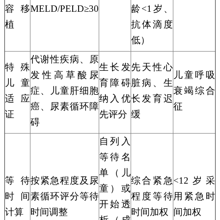
容移
MELD/PELD≥30
龄
<1岁、
植
抗体滴度
低）
代谢性疾病、原
特殊
生长发
先天性心
发性高草酸尿
儿童呼吸
儿童
育障碍
脏病、生
症、儿童肝细胞
衰竭综合
适应
纳入优
长发育
迟
癌、尿素循环障
征
证
先评分
缓
碍
自列入
等待名
单（儿
等待
按紧急程度及尿
综合紧急
<12岁采
童）或
时间
素循环评分等待
程度等待
用紧急时
开始透
计算
时间调整
时间加权
间加权
析（成