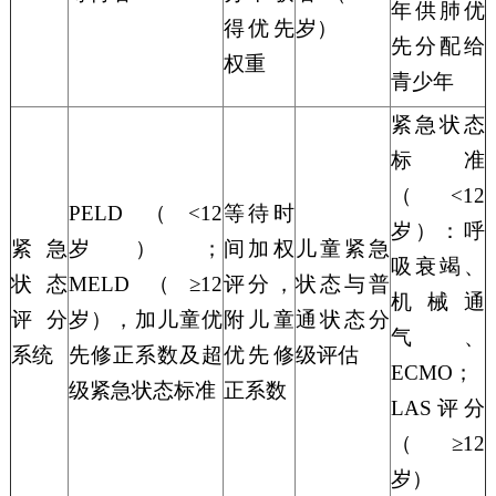
年供肺优
得优先
岁）
先分配给
权重
青少年
紧急状态
标准
（
<12
PELD（<12
等待时
岁）：呼
紧急
岁）；
间加权
儿童紧急
吸衰竭、
状态
MELD（≥12
评分，
状态与普
机械通
评分
岁），加儿童优
附儿童
通状态分
气、
系统
先修正系数及超
优先修
级评估
ECMO；
级紧急状态标准
正系数
LAS评分
（≥12
岁）