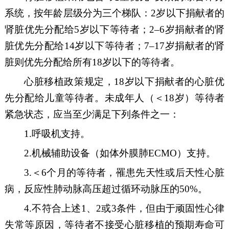
系统，按年龄层级分为三个梯队：
2
岁以下
捐献
者的
肾脏优先分配给
5
岁以下
等待
者；
2
–
6
岁
捐献
者的肾
脏优先分配给
14
岁以下
等待
者；
7
–
17
岁
捐献
者的肾
脏则优先分配给所有
18
岁以下的
等待
者。
心脏移植政策规定，
18
岁以下
捐献
者的心脏
优
先分配
给儿童
等待者
。
未成年人（＜
18
岁）等待者
紧急状态，应当至少满足下列条件之一：
1.
呼吸机支持。
2.
机械辅助设备（如体外膜肺
ECMO
）支持。
3.
＜
6
个月的等待者，罹患先天性或后天性心脏
病，反应性肺动脉高压超过循环动脉压的
50%
。
4.
不符合上述
1
、
2
或
3
条件，但由于顽固性心律
失常等原因，等待者不接受心脏移植的预期寿命可