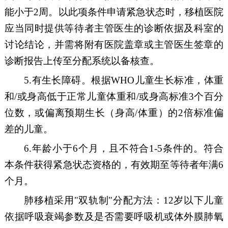
能小于
2
周。以此项条件申请紧急状态时，移植医院
应当同时提供等待者主管医生的诊断依据及科室的
讨论结论，并需将附有医院盖章或主管医生签章的
诊断报告上传至分配系统以备核查。
5.
有生长障碍。根据
WHO
儿童生长标准，体重
和
/
或身高低于正常儿童体重和
/
或身高标准
3
个百分
位数，或偏离预期生长（身高
/
体重）的
2
倍标准偏
差的儿童。
6.
年龄小于
6
个月，且不符合
1-5
条件的。符合
本条件获得紧急状态资格的，有效期至等待者年满
6
个月。
肺移植采用
"
双轨制
"
分
配方法：
12
岁以下儿童
依据呼吸衰竭参数及是否需要呼吸机或体外膜肺氧