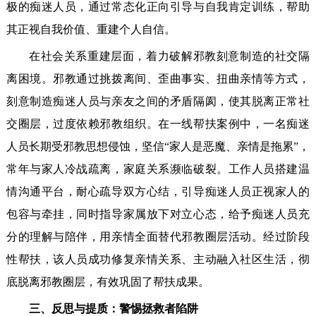
极的痴迷人员，通过常态化正向引导与自我肯定训练，帮助
其正视自我价值、重建个人自信。
在社会关系重建层面，着力破解邪教刻意制造的社交隔
离困境。邪教通过挑拨离间、歪曲事实、扭曲亲情等方式，
刻意制造痴迷人员与亲友之间的矛盾隔阂，使其脱离正常社
交圈层，过度依赖邪教组织。在一线帮扶案例中，一名痴迷
人员长期受邪教思想侵蚀，坚信“家人是恶魔、亲情是拖累”，
常年与家人冷战疏离，家庭关系濒临破裂。工作人员搭建温
情沟通平台，耐心疏导双方心结，引导痴迷人员正视家人的
包容与牵挂，同时指导家属放下对立心态，给予痴迷人员充
分的理解与陪伴，用亲情全面替代邪教圈层活动。经过阶段
性帮扶，该人员成功修复亲情关系、主动融入社区生活，彻
底脱离邪教圈层，有效巩固了帮扶成果。
三、反思与提质：警惕拯救者陷阱