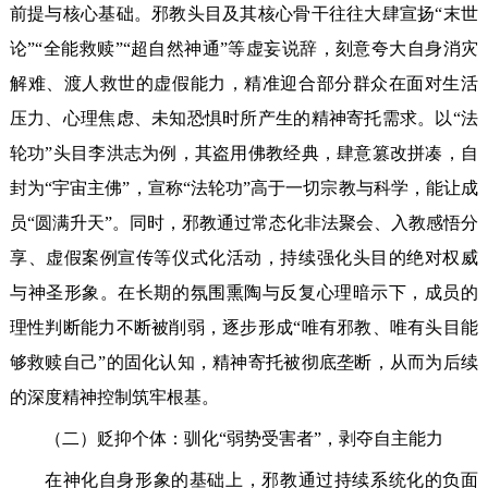
前提与核心基础。邪教头目及其核心骨干往往大肆宣扬“末世
论”“全能救赎”“超自然神通”等虚妄说辞，刻意夸大自身消灾
解难、渡人救世的虚假能力，精准迎合部分群众在面对生活
压力、心理焦虑、未知恐惧时所产生的精神寄托需求。以“法
轮功”头目李洪志为例，其盗用佛教经典，肆意篡改拼凑，自
封为“宇宙主佛”，宣称“法轮功”高于一切宗教与科学，能让成
员“圆满升天”。同时，邪教通过常态化非法聚会、入教感悟分
享、虚假案例宣传等仪式化活动，持续强化头目的绝对权威
与神圣形象。在长期的氛围熏陶与反复心理暗示下，成员的
理性判断能力不断被削弱，逐步形成“唯有邪教、唯有头目能
够救赎自己”的固化认知，精神寄托被彻底垄断，从而为后续
的深度精神控制筑牢根基。
（二）贬抑个体：驯化“弱势受害者”，剥夺自主能力
在神化自身形象的基础上，邪教通过持续系统化的负面