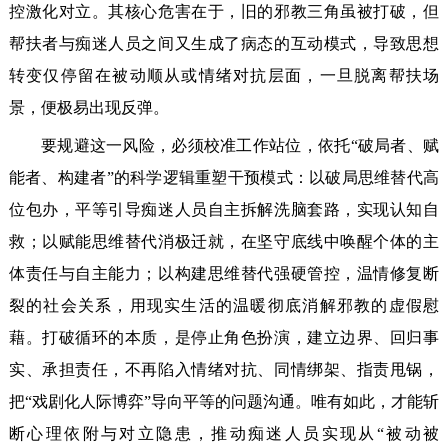
控激化对立。其核心危害在于，旧的邪教三角虽被打破，但
帮扶者与痴迷人员之间又生成了病态的互动模式，导致思想
转变仅停留在被动顺从或情绪对抗层面，一旦脱离帮扶场
景，便极易出现反弹。
要规避这一风险，必须校准工作站位，依托“破局者、赋
能者、构建者”的科学逻辑重塑干预模式：以破局思维替代高
位包办，平等引导痴迷人员自主拆解洗脑套路，实现认知自
救；以赋能思维替代消极迁就，在坚守底线中唤醒个体的主
体责任与自主能力；以构建思维替代强硬管控，温情修复断
裂的社会关系，用现实生活的温暖彻底消解邪教的虚假慰
藉。打破循环的本质，是停止角色扮演，建立边界、回归事
实、承担责任，不再陷入情绪对抗、同情绑架、指责甩锅，
把“戏剧化人际博弈”导向平等的问题沟通。唯有如此，才能斩
断心理依附与对立隐患，推动痴迷人员实现从“被动被