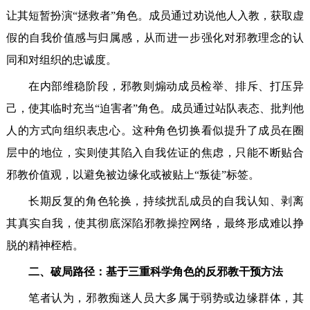
让其短暂扮演“拯救者”角色。成员通过劝说他人入教，获取虚
假的自我价值感与归属感，从而进一步强化对邪教理念的认
同和对组织的忠诚度。
在内部维稳阶段，邪教则煽动成员检举、排斥、打压异
己，使其临时充当“迫害者”角色。成员通过站队表态、批判他
人的方式向组织表忠心。这种角色切换看似提升了成员在圈
层中的地位，实则使其陷入自我佐证的焦虑，只能不断贴合
邪教价值观，以避免被边缘化或被贴上“叛徒”标签。
长期反复的角色轮换，持续扰乱成员的自我认知、剥离
其真实自我，使其彻底深陷邪教操控网络，最终形成难以挣
脱的精神桎梏。
二、破局路径：基于三重科学角色的反邪教干预方法
笔者认为，邪教痴迷人员大多属于弱势或边缘群体，其