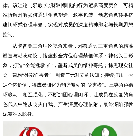
律。该理论与邪教长期精神驯化的行为逻辑高度契合，可精
准拆解邪教如何通过角色塑造、叙事包装、动态角色转换搭
建闭环式心理牢笼，实现对成员的深度精神绑定与长期思想
控制。
从卡普曼三角理论视角来看，邪教通过三重角色的精准
塑造与动态轮换，搭建起全方位心理禁锢体系：神化头目形
象，打造“全能拯救者”，垄断成员的精神寄托；抹黑现实社
会，建构“外部迫害者”，制造二元对立的认知；持续打压、否
定个体价值，将成员驯化为弱势被动的“受害者”。三类角色循
环联动、相互强化，不断加固心理闭环，让成员在反复的角
色代入中逐步丧失自我、产生深度心理依附，最终深陷邪教
泥潭难以脱身。