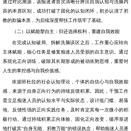
通过对比溯源，该痴迷者首次清晰分辨出自我认知与洗脑内
容的本质区别，成功打破了固化的认知闭环，初步认清了邪
教的欺骗本质，为后续深度帮扶工作筑牢了基础。
（二）以赋能塑自主：归还选择权利，重建自我效能
在完成认知破局、拆解洗脑误区之后，工作重心应转向
主体赋能，核心任务是修复痴迷人员受损的自主意识。通过
系统化正向训练，破除其长期形成的被动依附思维，重塑对
人生的掌控感与自我价值感。
依据班杜拉的社会认知理论，个体的自信心与自我效能
感，来源于自身正向行为的持续反馈积累。因此，干预工作
需立足痴迷人员的认知水平与实际状态，设计低门槛、易落
地、反馈性强的正向实践任务，及时肯定其每一次微小的积
极行动。通过持续积累正向体验、固化正向改变，循序渐进
地打破其“自身无能、邪教万能”的错误执念，帮助痴迷人员逐