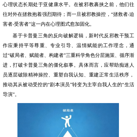
心理状态长期处于亚健康水平。在被邪教裹挟之前，他们往
往对外在拯救抱着强烈期待；而一旦被邪教操控，“拯救者-迫
害者-受害者”这一内在心理图式愈加固化。
基于卡普曼三角的反向破解逻辑，新时代反邪教干预工
作应秉持平等尊重、专业引导、温情赋能的工作理念，通
过“破局者、赋能者、构建者”三重科学角色分层施策、循序渐
进，打破卡普曼三角的僵化叙事。具体而言，应帮助痴迷人
员逐层破除精神操控、重塑自我认知、重建正常生活秩序，
推动其从被动受控的“剧本演员”转变为主宰自我人生的“生活
导演”。