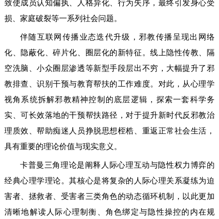
致使成员认知偏执、人格异化、行为失序，最终引发身心受
损、家庭破裂等一系列社会问题。
伴随互联网传播业态迭代升级，邪教传播呈现出网络
化、隐蔽化、碎片化、圈层化的新特征。线上隐性传教、隔
空洗脑、小众圈层渗透等新型手段层出不穷，大幅提升了邪
教排查、识别干预与教育帮扶的工作难度。对此，从心理学
视角系统拆解邪教精神控制的底层逻辑，探索一套科学务
实、可长效落地的干预帮扶路径，对于提升新时代反邪教治
理质效、帮助痴迷人员挣脱思想桎梏、重返正常社会生活，
具有重要的理论价值与现实意义。
卡普曼三角理论是阐释人际心理互动与隐性权力博弈的
经典心理学理论。其核心是将复杂的人际心理关系凝练为迫
害者、拯救者、受害者三类角色的动态循环机制，以此更加
清晰地解读人际心理制衡、角色绑定与隐性操控的内在规