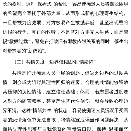
长的权利。这种“保姆式”的帮扶，容易使痴迷人员将摆脱困境
的希望完全寄托于外部力量，从而形成新的心理寄生结构。
一旦帮扶力度减弱，对方极易产生被抛弃感，甚至出现恩将
仇报的行为。真正的救赎，不是替对方走完人生路，而是警
惕“救赎过载”，避免在打破旧有邪教依附关系的同时，催生出
对帮扶者的“新依赖”。
（二）共情失度：边界模糊固化“情绪阵”
共情是打开痴迷人员心扉的钥匙，但缺乏边界的过度共
情，则会成为阻碍其理性回归的迷雾。合理的共情能够释放
其压抑的负性情绪，建立信任基础；然而，若志愿者过度卷
入对方的痛苦叙事，甚至产生替代性创伤，就会导致心理边
界不清。这种“情绪共生”的状态，容易使痴迷人员沉溺于受害
者的悲情角色中无法自拔，将情绪宣泄误当作问题解决，从
而错失理性思辨与自我觉察的宝贵窗口期。保持“温和而坚