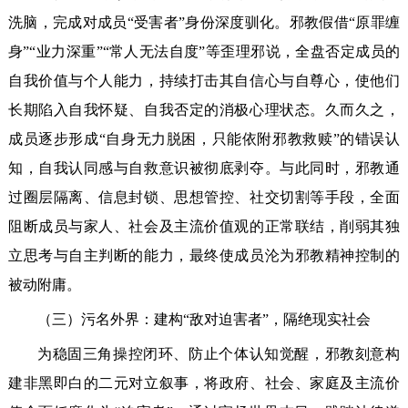
洗脑，完成对成员“受害者”身份深度驯化。邪教假借“原罪缠
身”“业力深重”“常人无法自度”等歪理邪说，全盘否定成员的
自我价值与个人能力，持续打击其自信心与自尊心，使他们
长期陷入自我怀疑、自我否定的消极心理状态。久而久之，
成员逐步形成“自身无力脱困，只能依附邪教救赎”的错误认
知，自我认同感与自救意识被彻底剥夺。与此同时，邪教通
过圈层隔离、信息封锁、思想管控、社交切割等手段，全面
阻断成员与家人、社会及主流价值观的正常联结，削弱其独
立思考与自主判断的能力，最终使成员沦为邪教精神控制的
被动附庸。
（三）污名外界：建构“敌对迫害者”，隔绝现实社会
为稳固三角操控闭环、防止个体认知觉醒，邪教刻意构
建非黑即白的二元对立叙事，将政府、社会、家庭及主流价