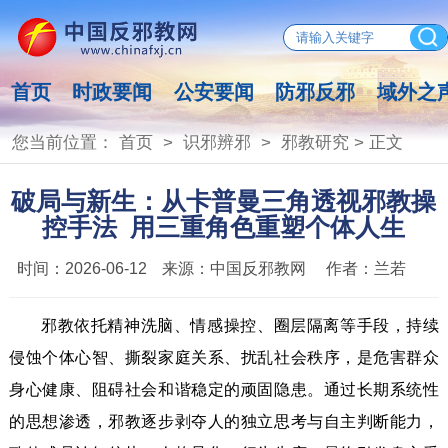
首页
时政要闻
公安要闻
防邪反邪
域外之
您当前位置：
首页
>
识邪辨邪
>
邪教研究
> 正文
破局与新生：从卡普曼三角透视邪教操
控手法 用三重角色重塑个体人生
时间：
2026-06-12
来源：
中国反邪教网
作者：
兰若
邪教依托精神洗脑、情感操控、圈层隔离等手段，持续
侵蚀个体心智、撕裂家庭关系、扰乱社会秩序，是危害群众
身心健康、阻碍社会和谐稳定的顽固隐患。通过长期系统性
的思想渗透，邪教逐步剥夺人的独立思考与自主判断能力，