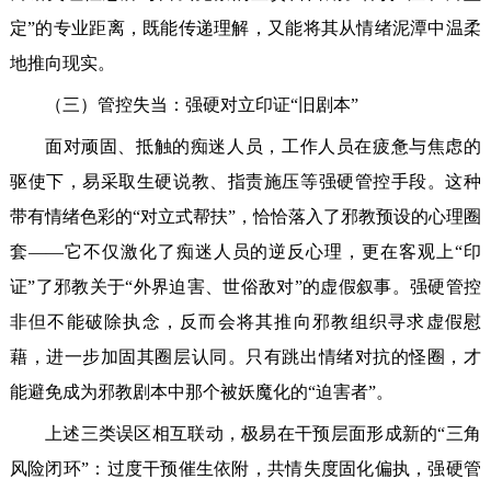
定”的专业距离，既能传递理解，又能将其从情绪泥潭中温柔
地推向现实。
（三）管控失当：强硬对立印证“旧剧本”
面对顽固、抵触的痴迷人员，工作人员在疲惫与焦虑的
驱使下，易采取生硬说教、指责施压等强硬管控手段。这种
带有情绪色彩的“对立式帮扶”，恰恰落入了邪教预设的心理圈
套——它不仅激化了痴迷人员的逆反心理，更在客观上“印
证”了邪教关于“外界迫害、世俗敌对”的虚假叙事。强硬管控
非但不能破除执念，反而会将其推向邪教组织寻求虚假慰
藉，进一步加固其圈层认同。只有跳出情绪对抗的怪圈，才
能避免成为邪教剧本中那个被妖魔化的“迫害者”。
上述三类误区相互联动，极易在干预层面形成新的“三角
风险闭环”：过度干预催生依附，共情失度固化偏执，强硬管