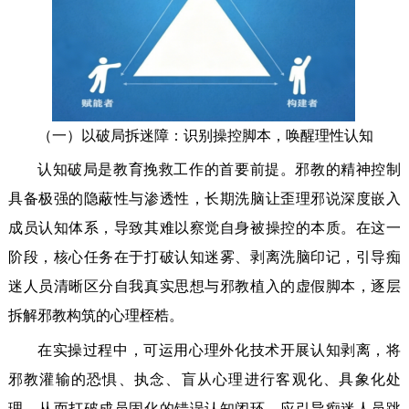
（一）以破局拆迷障：识别操控脚本，唤醒理性认知
认知破局是教育挽救工作的首要前提。邪教的精神控制
具备极强的隐蔽性与渗透性，长期洗脑让歪理邪说深度嵌入
成员认知体系，导致其难以察觉自身被操控的本质。在这一
阶段，核心任务在于打破认知迷雾、剥离洗脑印记，引导痴
迷人员清晰区分自我真实思想与邪教植入的虚假脚本，逐层
拆解邪教构筑的心理桎梏。
在实操过程中，可运用心理外化技术开展认知剥离，将
邪教灌输的恐惧、执念、盲从心理进行客观化、具象化处
理，从而打破成员固化的错误认知闭环。应引导痴迷人员跳