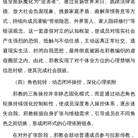
值全面妖魔化为“迫害者”。通过宣扬世界末日、践踏法律道
德、放大社会负面现象、挑拨家庭矛盾、曲解亲情善意等方
式，持续向成员灌输“世俗险恶、外界害人、家人阻碍修行”等
错误观念。这一套虚假对立的认知框架，使成员对现实社会
产生强烈的恐惧、抵触与不信任感，主动远离正常社交、逃
避现实生活、封闭自我思想，最终彻底被困在邪教编织的虚
假圈层之内。由此，邪教实现了对个体全方位的心理禁锢与
信息封锁，使其完成社会脱嵌。
（四）角色轮转：动态闭环操控，深化心理依附
邪教的三角操控并非静态固化模式，而是通过动态角色
轮换持续强化控制粘性，使成员深度卷入操控体系，逐步迷
失自我。邪教根据自身扩张与维稳需求，引导成员在不同角
色之间切换，形成闭环式的心理依附链条。
在对外扩张阶段，邪教会鼓动普通成员参与拉新传教，