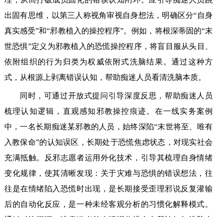
出固有思维，以第三人称视角审视自身想法，明确区分“自身
真实感受”和“邪教植入的操控程序”。例如，将根深蒂固的“末
世恐惧”定义为邪教植入的恐慌操控程序，将盲目服从头目、
依附组织的行为归类为权威依附式洗脑结果。通过这种方
式，从根源上剥离错误认知，帮助痴迷人员看清洗脑本质。
同时，可通过开放式提问引导深度反思，帮助痴迷人员
梳理认知逻辑，直观感知邪教操控痕迹。在一线实务案例
中，一名长期痴迷某邪教的人员，始终深陷“末世将至、唯有
入教保命”的认知误区，长期处于恐慌焦虑状态，对现实社会
充满抵触。反邪志愿者运用外化技术，引导其梳理自身情绪
变化规律，使其清晰发现：关于灾难与恐惧的错误想法，往
往是在情绪陷入恐慌时出现，是长期接受歪理邪说反复灌输
后的自动化反应，是一种未经客观分析的习惯化解释模式。