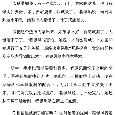
“监狱通知我，有一个壁纸刀（卡）在喉咙这儿，他（程
佩明）要做手术，要家属来，我就去了。”程佩凤说，当时听
到这个消息，她整个人都懵了，除了哭还是哭。
“得把这个壁纸刀拿出来，如果拿不好，食道就漏了，人
也活不了了。”程佩凤很害怕。她说，术前医院就手术方案和
她进行了充分的沟通，最终决定采取“开胸探查，食道内异物
及空肠内异物取出术”，程佩凤签字同意手术。
所幸，手术比预期要顺利得多。程佩凤回忆了当时的情
况，医生开胸后找到刀片，发现向上一推能往上活动，便在
麻醉科和耳鼻喉科的配合下，将刀片从口腔中直接夹了出
来。“我们听完以后觉得挺好。”程佩凤说，手术做完后，她还
从病房门缝看到，程佩明躺在床上打点滴。
“你相信他被摘了器官吗？”面对记者的提问，程佩凤肯定