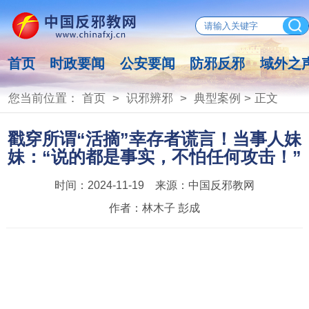
首页
时政要闻
公安要闻
防邪反邪
域外之
您当前位置：
首页
>
识邪辨邪
>
典型案例
> 正文
戳穿所谓“活摘”幸存者谎言！当事人妹
妹：“说的都是事实，不怕任何攻击！”
时间：
2024-11-19
来源：
中国反邪教网
作者：
林木子 彭成