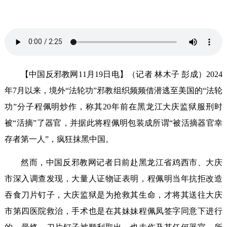
【中国反邪教网11月19日电】（记者 林木子 彭成）2024
年7月以来，境外“法轮功”邪教组织频频借潜逃至美国的“法轮
功”分子程佩明炒作，称其20年前在黑龙江大庆监狱服刑时
被“活摘”了器官，并据此将程佩明包装成所谓“被活摘器官幸
存者第一人”，疯狂抹黑中国。
然而，中国反邪教网记者日前赴黑龙江省鸡西市、大庆
市深入调查发现，大量人证物证表明，程佩明当年抗拒改造
吞食刀片钉子，大庆监狱是为抢救其生命，才将其送往大庆
市第四医院救治，手术也是在其妹妹程佩凤签字同意下进行