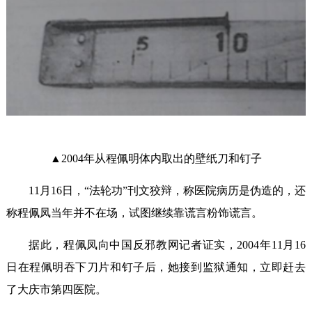
▲2004年从程佩明体内取出的壁纸刀和钉子
11月16日，“法轮功”刊文狡辩，称医院病历是伪造的，还
称程佩凤当年并不在场，试图继续靠谎言粉饰谎言。
据此，程佩凤向中国反邪教网记者证实，2004年11月16
日在程佩明吞下刀片和钉子后，她接到监狱通知，立即赶去
了大庆市第四医院。