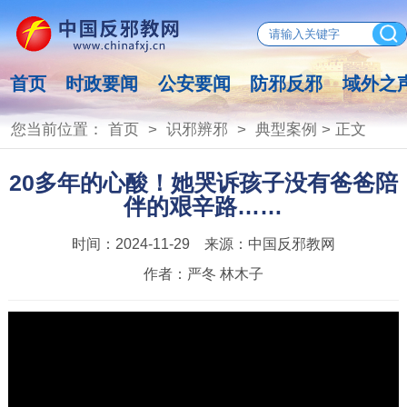
首页
时政要闻
公安要闻
防邪反邪
域外之
您当前位置：
首页
>
识邪辨邪
>
典型案例
> 正文
20多年的心酸！她哭诉孩子没有爸爸陪
伴的艰辛路……
时间：
2024-11-29
来源：
中国反邪教网
作者：
严冬 林木子