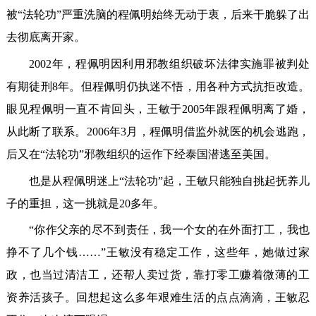
被“法轮功”严重洗脑的程佩明始终无动于衷，后来干脆躲了出
去彻底离开家。
2002年，程佩明因利用邪教组织破坏法律实施罪被判处
有期徒刑8年。但程佩明仍执迷不悟，用各种方式抗拒改造。
眼见程佩明一直不肯回头，王敏于2005年跟程佩明离了婚，
从此断了联系。2006年3月，程佩明借监外就医的机会逃跑，
后又在“法轮功”邪教组织的运作下经泰国潜逃至美国。
也是从程佩明迷上“法轮功”起，王敏只能独自挑起抚养儿
子的重担，这一挑就是20多年。
“你作父亲的尽不到责任，我一个女的在外面打工，我也
挣不了几个钱……”王敏没有稳定工作，这些年，她做过家
政，也当过清洁工，还帮人卖过货，靠打零工赚着微薄的工
资养活孩子。回想起这么多年艰难生活的点点滴滴，王敏忍