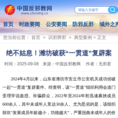
首页
时政要闻
公安要闻
防邪反邪
域外之
您当前位置：
首页
>
识邪辨邪
>
典型案例
> 正文
绝不姑息！潍坊破获“一贯道”复辟案
时间：
2025-09-08
来源：
中国反邪教网
作者：
无邪君
2024年4月以来，山东省潍坊市安丘市公安机关成功侦破
一起“一贯道”复辟案件。经查明，该“一贯道”组织利用会道门
歪理学说蛊惑、诈骗群众，2022年至2024年初迅速裹挟成员
600余人，其中未成年人竟达30余人。尤为恶劣的是，该组织
鼓吹“发展成员年龄越小，功德越大”，严重扭曲未成年人的价