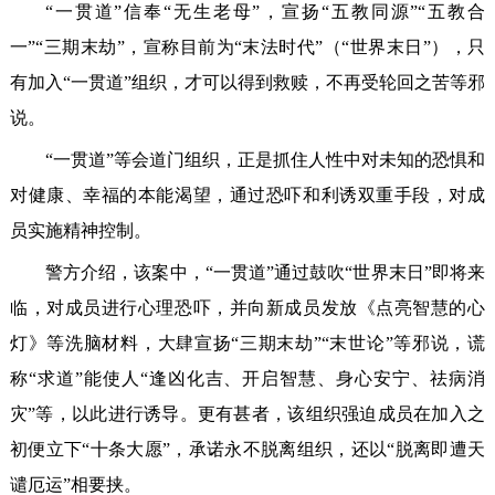
“一贯道”信奉“无生老母”，宣扬“五教同源”“五教合
一”“三期末劫”，宣称目前为“末法时代”（“世界末日”），只
有加入“一贯道”组织，才可以得到救赎，不再受轮回之苦等邪
说。
“一贯道”等会道门组织，正是抓住人性中对未知的恐惧和
对健康、幸福的本能渴望，通过恐吓和利诱双重手段，对成
员实施精神控制。
警方介绍，该案中，“一贯道”通过鼓吹“世界末日”即将来
临，对成员进行心理恐吓，并向新成员发放《点亮智慧的心
灯》等洗脑材料，大肆宣扬“三期末劫”“末世论”等邪说，谎
称“求道”能使人“逢凶化吉、开启智慧、身心安宁、祛病消
灾”等，以此进行诱导。更有甚者，该组织强迫成员在加入之
初便立下“十条大愿”，承诺永不脱离组织，还以“脱离即遭天
谴厄运”相要挟。