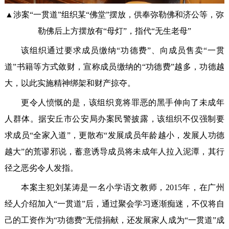
▲涉案“一贯道”组织某“佛堂”摆放，供奉弥勒佛和济公等，弥
勒佛后上方摆放有“母灯”，指代“无生老母”
该组织通过要求成员缴纳“功德费”、向成员售卖“一贯
道”书籍等方式敛财，宣称成员缴纳的“功德费”越多，功德越
大，以此实施精神绑架和财产掠夺。
更令人愤慨的是，该组织竟将罪恶的黑手伸向了未成年
人群体。据安丘市公安局办案民警披露，该组织不仅强制要
求成员“全家入道”，更散布“发展成员年龄越小，发展人功德
越大”的荒谬邪说，蓄意诱导成员将未成年人拉入泥潭，其行
径之恶劣令人发指。
本案主犯刘某涛是一名小学语文教师，2015年，在广州
经人介绍加入“一贯道”后，通过聚会学习逐渐痴迷，不仅将自
己的工资作为“功德费”无偿捐献，还发展家人成为“一贯道”成