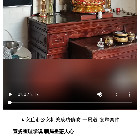
▲安丘市公安机关成功侦破“一贯道”复辟案件
宣扬歪理学说 骗局蛊惑人心