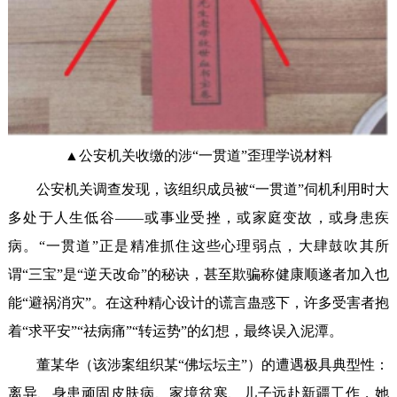
▲公安机关收缴的涉“一贯道”歪理学说材料
公安机关调查发现，该组织成员被“一贯道”伺机利用时大
多处于人生低谷——或事业受挫，或家庭变故，或身患疾
病。“一贯道”正是精准抓住这些心理弱点，大肆鼓吹其所
谓“三宝”是“逆天改命”的秘诀，甚至欺骗称健康顺遂者加入也
能“避祸消灾”。在这种精心设计的谎言蛊惑下，许多受害者抱
着“求平安”“祛病痛”“转运势”的幻想，最终误入泥潭。
董某华（该涉案组织某“佛坛坛主”）的遭遇极具典型性：
离异、身患顽固皮肤病、家境贫寒、儿子远赴新疆工作，她