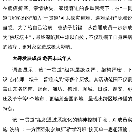
在病痛折磨、亲情缺失、家境窘迫的多重困境下，被“一贯
道”所宣扬的“加入‘一贯道’可以躲灾避难、遇难呈祥”等邪说
蛊惑。为了给自己治病、替孩子祈福，从普通成员一步步成
为“佛坛坛主”，最终深陷其中难以自拔，不仅耽搁了自身疾病
的治疗，更对家庭造成极大影响。
大肆发展成员 危害未成年人
调查显示，该“一贯道”组织层级森严、架构严密，下
设“点传师—坛主—普通成员”等多个层级。其活动范围不仅覆
盖山东省济南、烟台、潍坊、德州、聊城、日照、泰安、枣
庄及济宁等9个地市，更辐射全国多地，呈现出跨区域传播的
特点。
该“一贯道”组织通过系统化的精神控制手段，对成员实
施“洗脑”：一方面强制参加所谓“学习班”接受单一思想灌输，