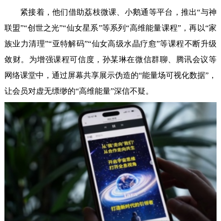
紧接着，他们借助荔枝微课、小鹅通等平台，推出“与神
联盟”“创世之光”“仙女星系”等系列“高维能量课程”，再以“家
族业力清理”“亚特解码”“仙女高级水晶疗愈”等课程不断升级
敛财。为增强课程可信度，孙某琳在微信群聊、腾讯会议等
网络课堂中，通过屏幕共享展示伪造的“能量场可视化数据”，
让会员对虚无缥缈的“高维能量”深信不疑。