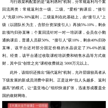
与行政架构配套的是“返利诱利”机制，分常规返利与个案
回流两类：常规返利含一级、二级。“爱粉”购课后，“接引
人”先获10%-30%返利，二级返利在此基础上，由“接引人”上
级（以团队长为主，含部分资深接引人）再抽5%-10%，剩余
款项均归孙某琳；个案回流针对一对一培训课，会员在小鹅
通购课后，普通人员获50%、“接引人”获10%，剩余40%归孙
某琳。该平台还对部分固定价格的水晶设定了3%-6%的返
利。经查，该平台通过收取课程培训费和销售水晶等方式敛
财，其中仅“创世之光”课程收费就达 5000万元以上。
此外，该组织还推出“隔代返利”机制，允许层级较高者从
下级发展的新成员消费中获利。正是这种“拉人头越多、返利
越高”的模式，让“盖亚地心”组织快速扩张，迅速形成覆盖全
国的敛财网络。