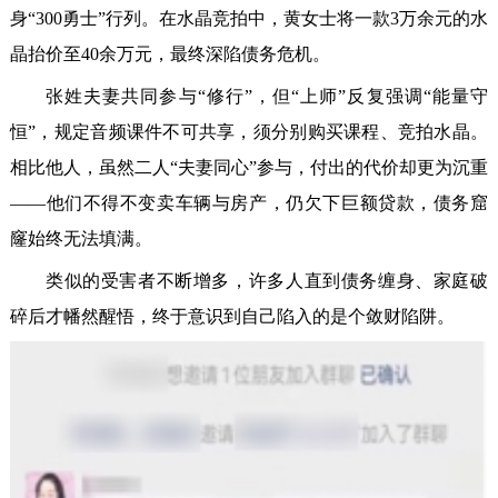
身“300勇士”行列。在水晶竞拍中，黄女士将一款3万余元的水
晶抬价至40余万元，最终深陷债务危机。
张姓夫妻共同参与“修行”，但“上师”反复强调“能量守
恒”，规定音频课件不可共享，须分别购买课程、竞拍水晶。
相比他人，虽然二人“夫妻同心”参与，付出的代价却更为沉重
——他们不得不变卖车辆与房产，仍欠下巨额贷款，债务窟
窿始终无法填满。
类似的受害者不断增多，许多人直到债务缠身、家庭破
碎后才幡然醒悟，终于意识到自己陷入的是个敛财陷阱。