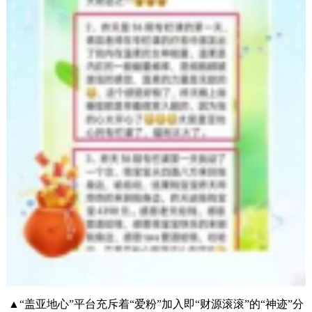
▲“盖亚地心”平台充斥着“爱粉”加入即“财源滚滚”的“神迹”分