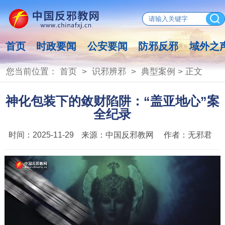
首页
时政要闻
公安要闻
防邪反邪
域外之
您当前位置：
首页
>
识邪辨邪
>
典型案例
> 正文
神化包装下的敛财陷阱：“盖亚地心”案
全纪录
时间：
2025-11-29
来源：
中国反邪教网
作者：
无邪君