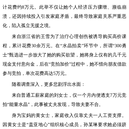
计花费约8万元。此举不仅让她个人经济压力骤增、濒临崩
溃，还因持续投入引发家庭矛盾，最终导致家庭关系严重恶
化，陷入孤立无援之境。
来自浙江省的王雪为了治疗心理创伤被诱导购买高价课
程，累计花费30余万元。在“水晶拍卖”环节中，所谓“300勇
士”甄选进一步放大了她的购买欲望，她将身上仅有的几千元
现金支付意向金，后在“竞拍加价”过程中，她不惜向朋友借款
参与竞拍，单次花费高达5万元。
随着调查深入，更多悲剧浮出水面：
来自普通工薪家庭的刘女士，仅一个月内便透支7万元竞
拍“能量水晶”，此事被丈夫发现，导致夫妻不合。
身为宝妈的黄女士，家庭收入仅靠丈夫一人工资支撑。
因黄女士是“盖亚地心”组织核心成员，孙某琳要求她必须跻