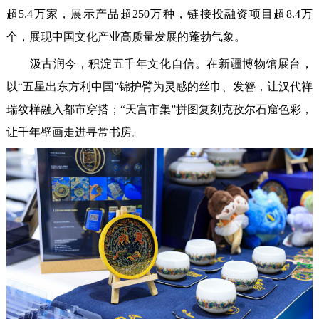
超5.4万家，展示产品超250万种，链接投融资项目超8.4万
个，展现中国文化产业高质量发展的蓬勃气象。
汲古润今，积淀五千年文化自信。在新疆博物馆展台，
以“五星出东方利中国”锦护臂为灵感的丝巾、发簪，让汉代祥
瑞纹样融入都市穿搭；“天宫市集”拼图复刻克孜尔石窟色彩，
让千年壁画走进寻常书房。