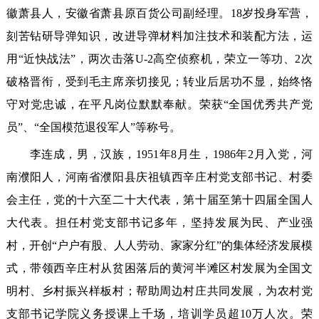
徽萧县人，安徽省萧县原百货公司副经理。18岁投身军营，
刻苦钻研导弹知识，改进导弹材料加注技术和装配方法，运
用“近快战法”，两次击落U-2高空侦察机，荣立一等功、2次
破格晋衔，受到毛主席亲切接见；转业后居功不显，始终恪
守对党忠诚，在平凡岗位默默奉献。荣获“全国优秀共产党
员”、“全国模范退役军人”等称号。
李连成，男，汉族，1951年8月生，1986年2月入党，河
南濮阳人，河南省濮阳县庆祖镇西辛庄村党支部书记、村委
会主任，党的十六至二十大代表，第十届至第十四届全国人
大代表。担任村党支部书记多年，坚持发展为民、产业强
村，开创“户户有股、人人劳动、家家分红”的集体经济发展模
式，带领西辛庄村从贫困落后的黄河半滩区村发展为全国文
明村、乡村振兴样板村；帮助周边村庄共同发展，为农村党
支部书记学院义务授课上千场，培训学员超10万人次。荣