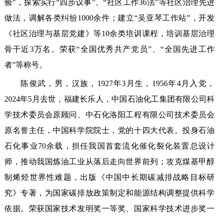
验”，探索实行“四步议事”、“社区工作36法”等社区治理先进
做法，调解各类纠纷1000余件；建立“吴亚琴工作站”，开发
《社区治理与基层党建》等10余类培训课程，培训基层治理
骨干近3万名。荣获“全国优秀共产党员”、“全国先进工作
者”等称号。
陈俊武，男，汉族，1927年3月生，1956年4月入党，
2024年5月去世，福建长乐人，中国石油化工集团有限公司科
学技术委员会原顾问、中石化洛阳工程有限公司技术委员会
原名誉主任，中国科学院院士，党的十四大代表。投身石油
石化事业70余载，担任我国首套流化催化裂化装置总设计
师，推动我国炼油工业从落后走向世界前列；攻克煤基甲醇
制烯烃世界性难题，出版《中国中长期碳减排战略目标研
究》专著，为国家碳排放政策制定和能源结构调整提供科学
依据。荣获国家技术发明奖一等奖、国家科学技术进步奖一