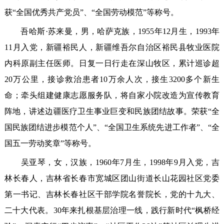
获“全国优秀共产党员”、“全国劳动模范”等称号。
吾哈斯·苏来曼，男，哈萨克族，1955年12月生，1993年
11月入党，新疆裕民人，新疆维吾尔自治区裕民县牧业医院
内科原副主任医师。日复一日行走在深山牧区，累计巡诊超
20万公里，接诊救治患者10万余人次，接生3200多个新生
命；牵头组建健康志愿服务队，将自家小院改造为宣传教育
阵地，讲述边疆医疗卫生事业巨变和民族团结故事。荣获“全
国民族团结进步模范个人”、“全国卫生系统先进工作者”、“全
国五一劳动奖章”等称号。
吴亚琴，女，汉族，1960年7月生，1998年9月入党，吉
林长春人，吉林省长春市宽城区团山街道长山花园社区党委
第一书记、吉林长春社区干部学院名誉院长，党的十九大、
二十大代表。30年来扎根基层治理一线，践行新时代“枫桥经