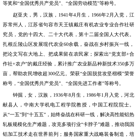
等奖和“全国优秀共产党员”、“全国劳动模范”等称号。
赵亚夫，男，汉族，1941年4月生，1966年2月入党，江
苏常州人，江苏省句容市天王镇戴庄有机农业专业合作社研
究员，党的十四大、二十大代表，第十二届全国人大代表。
扎根丘陵山区发展现代农业60余载，奋战在乡村振兴一线，
把论文写在大地上、把成果留在农民家；探索出“党支部+合
作社+农户”的戴庄经验，累计推广农业新品种新技术350多万
亩，帮助农民增收超300亿元。荣获“全国脱贫攻坚楷模”荣誉
称号，“全国优秀共产党员”、“全国先进工作者”等称号。
钟掘，女，汉族，1936年8月生，1986年1月入党，河北
献县人，中南大学机电工程学院教授，中国工程院院士。
从“一五”到“十五五”，始终奋战在科研一线，解决高性能铝热
轧板规模化生产难题，攻克多项行业“卡脖子”难题，推动我国
铝加工技术走在世界前列；服务国家重大战略装备制造，培