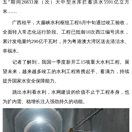
五”期间26833座（次）大中型水库拦蓄洪水5591亿立方
米……
广西桂平，大藤峡水利枢纽工程6月中旬通过竣工验收，
全面转入常态化运行阶段。工程已抵御10次西江编号洪水，
累计发电量约290亿千瓦时，并为粤港澳大湾区送去清洁水、
幸福水。
记者了解到，我国一季度新开工15项重大水利工程。展
望未来，越来越多竣工的水利工程将携起手、蓄满力，持续
提升国家水安全保障能力。
跳出水利看水利，水网建设的价值不止于工程本身，也
为扩内需、稳增长注入强劲持久的动能。