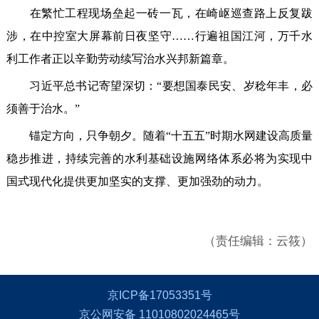
在繁忙工程现场垒起一砖一瓦，在崎岖巡查路上反复跋
涉，在中控室大屏幕前日夜坚守……行遍祖国江河，万千水
利工作者正以辛勤劳动续写治水兴邦新篇章。
习近平总书记寄望深切：“要想国泰民安、岁稔年丰，必
须善于治水。”
锚定方向，只争朝夕。随着“十五五”时期水网建设高质量
稳步推进，持续完善的水利基础设施网络体系必将为实现中
国式现代化提供更加坚实的支撑、更加强劲的动力。
（责任编辑：云筱）
京ICP备17053351号
京公网安备 11010802024465号