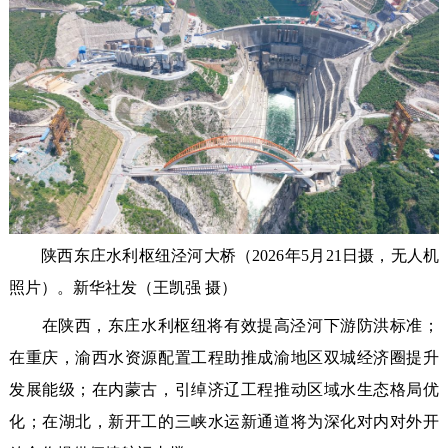
陕西东庄水利枢纽泾河大桥（2026年5月21日摄，无人机
照片）。新华社发（王凯强 摄）
在陕西，东庄水利枢纽将有效提高泾河下游防洪标准；
在重庆，渝西水资源配置工程助推成渝地区双城经济圈提升
发展能级；在内蒙古，引绰济辽工程推动区域水生态格局优
化；在湖北，新开工的三峡水运新通道将为深化对内对外开