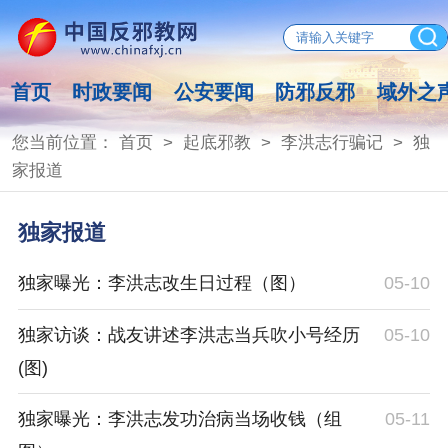
首页
时政要闻
公安要闻
防邪反邪
域外之
您当前位置：
首页
>
起底邪教
>
李洪志行骗记
>
独
家报道
独家报道
独家曝光：李洪志改生日过程（图）
05-10
独家访谈：战友讲述李洪志当兵吹小号经历
05-10
(图)
独家曝光：李洪志发功治病当场收钱（组
05-11