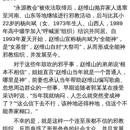
“永源教会”被依法取缔后，赵维山抛弃家人逃窜
至河南、山东等地继续进行邪教活动，后与比其小
22岁的杨向斌（女、1973年生人、山西人，1989
年高中辍学加入“呼喊派”组织）结识并同居。自
1993年夏天开始，赵维山宣称杨向斌为“全能神”，
是“女基督”，赵维山自封“大祭司”，从而形成全能神
邪教组织，并发展至今。
对于这些年鼓吹的邪乎事，赵维山的弟弟说“根
本不相信”，姐姐直言“赵维山当年就是一个普通人，
哪里是神”，前妻也承认当年帮助赵维山编写歌曲、
忽悠周边群众的一些事。早期追随者郭某某在接受
采访时说，“当年我就纳闷，人怎么就突然变成神
了？”“这么信下去不行，该种地还得种地，信这个不
能养家糊口。”
不幸的是，就是这样一个连至亲都不信的邪教
组织，反而蛊惑了形形色色的社会大众，并且发展