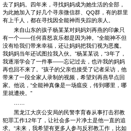
去了妈妈。四年来，寻找妈妈成为她生活的全部，
为此她加入了好几个寻亲微信群、QQ群，有的群里
有上千人，都在寻找因全能神而失踪的亲人。
来自山东的孩子杨某某对妈妈刘再燕的印象只
有一个——任何喜怒哀乐都是因为神。“全能神不但
没有给我们带来幸福，还让妈妈把我们视为恶魔。
我妈妈当年还试图拉我入伙。”杨某某说，“3年了，
我逐渐学会了一件事——忘记过去，也许我的妈妈
再也回不来了。”孩子的父亲也接受了记者采访，他
带来了一段全家人录制的视频，希望刘再燕早点回
家。他说，“全能神真像是一场瘟疫，传到哪里，哪
里就遭殃。”
……
黑龙江大庆公安局的民警李育春从事打击邪教
犯罪工作12年了，让社会多一片净土是他一直的追
求。“未来，我希望有更多人参与反邪教工作，比如