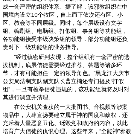
成一套严密的组织体系。据了解，该邪教组织在中
国境内设立10个牧区，自上而下依次还有区、小
区、教会等不同层级。同时，每个层级设有文字
组、编剧组、电脑组、打假组、事务组等功能组，
各功能组接受本级决策组的领导，部分功能组还负
责对下一级功能组的业务指导。
“经过缜密研判发现，整个组织有一套严密的选
拔机制，底层信徒需要经过推荐、答题等诸多环
节，才有可能担任一定的领导角色。”黑龙江大庆市
公安局法制支队副支队长曹立楠还专门提及“打假
组”，一旦有检举信徒违规的，该功能组就将及时对
其进行调查并清理。
在公安机关查获的一大批图书、音视频等涉案
物品中，大肆宣扬要建立属于神的国度和政权，还
充斥着大量恶意丑化、诋毁党和政府的内容，以此
培育广大信徒的仇恨心理。这些年来，“全能神”邪教