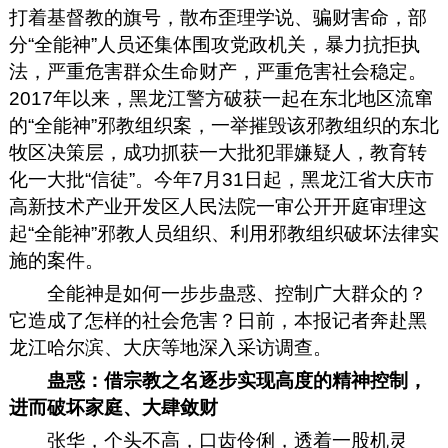
打着基督教的旗号，散布歪理学说、骗财害命，部
分“全能神”人员还集体围攻党政机关，暴力抗拒执
法，严重危害群众生命财产，严重危害社会稳定。
2017年以来，黑龙江警方破获一起在东北地区流窜
的“全能神”邪教组织案，一举摧毁该邪教组织的东北
牧区决策层，成功抓获一大批犯罪嫌疑人，教育转
化一大批“信徒”。今年7月31日起，黑龙江省大庆市
高新技术产业开发区人民法院一审公开开庭审理这
起“全能神”邪教人员组织、利用邪教组织破坏法律实
施的案件。
全能神是如何一步步蛊惑、控制广大群众的？
它造成了怎样的社会危害？日前，本报记者奔赴黑
龙江哈尔滨、大庆等地深入采访调查。
蛊惑：借宗教之名逐步实现高度的精神控制，
进而破坏家庭、大肆敛财
张华，个头不高，口齿伶俐，透着一股机灵