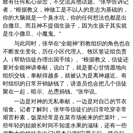
敢有任何私心杂念，不交流其他话题。”张华告诉记
者，“根据教义，神做工是不以人的意志为基础的，
你的大脑就是一个臭水坑，你的任何想法也都是出
自撒旦。而且神不提倡生孩子，因为生孩子其实就
是生小撒旦、小魔鬼。”
与此同时，张华在“全能神”邪教组织的角色也在
不断发生变化，历任小区代理人、牧区签证组负责
人（帮助信徒办理出国手续）。“根据教义，信徒还
要对全能神讲奉献，说白了，就是要心甘情愿地向
组织交钱，奉献得越多，就被认为是离神越近。有
时组织的日常开销缺钱了，讲道员也会把几个信徒
聚在一起，暗示、怂恿捐钱。”张华说。
一边是对神的无私奉献，一边是对自己的节衣
缩食。记者了解到，张华等信徒们的日常吃穿非常
艰苦朴素，饭菜经常是在菜市场捡来的烂菜叶，一
些年轻的姑娘长时间不知道水果的滋味，还有一些