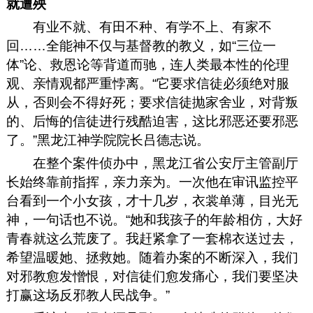
就遭殃
有业不就、有田不种、有学不上、有家不
回……全能神不仅与基督教的教义，如“三位一
体”论、救恩论等背道而驰，连人类最本性的伦理
观、亲情观都严重悖离。“它要求信徒必须绝对服
从，否则会不得好死；要求信徒抛家舍业，对背叛
的、后悔的信徒进行残酷迫害，这比邪恶还要邪恶
了。”黑龙江神学院院长吕德志说。
在整个案件侦办中，黑龙江省公安厅主管副厅
长始终靠前指挥，亲力亲为。一次他在审讯监控平
台看到一个小女孩，才十几岁，衣裳单薄，目光无
神，一句话也不说。“她和我孩子的年龄相仿，大好
青春就这么荒废了。我赶紧拿了一套棉衣送过去，
希望温暖她、拯救她。随着办案的不断深入，我们
对邪教愈发憎恨，对信徒们愈发痛心，我们要坚决
打赢这场反邪教人民战争。”