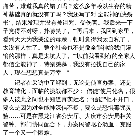
痛苦，难道我真的错了吗？这么多年赖以生存的精
神基础真的就没有了吗？我还写了对‘全能神的决裂
书’，结果发现并没有被诅咒、受伤害。我后来一下
子觉得不对呀，扑哧笑了。”“再后来，我回到家里，
看到天天为我哭泣的母亲，顿时觉得我太自私了，
太没有人性了。整个社会也不是像全能神给我们灌
输的那样，真是太坑人了。”“以前我看到有的全家人
都信全能神了，特别羡慕，我没有拉拢自己的家
人，现在想想真是万幸。”
记者在采访中了解到，无论是侦查办案、还是
教育转化，面临的挑战都不少：“信徒”使用化名，很
多人彼此之间也不知道真实姓名；“信徒”拒不开口，
要么是因为对全能神深信不疑，要么是恐惧毒咒灵
验……可是在黑龙江省公安厅、大庆市公安局相关
警种、部门协同配合下，办案民警呕心沥血，克服
了一个又一个困难。