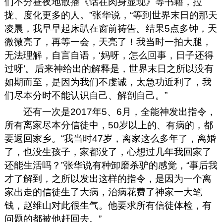
们不分昼夜地散播《话在肉身显现》等书籍，拉
拢、度化更多的人。”张华说，“等到世界末日的那天
凌晨，我早早起床趴在窗前祷告。结果5点多钟，天
微微亮了，再等一会，天亮了！我当时一拍大腿，
无法理解，自言自语，‘妈呀，怎么回事，日子还得
过呀’。后来神给出的解释是，世界末日之所以没有
如期而至，是因为我们不虔诚，太急功近利了，我
们尽本分时不能认识自己、解剖自己。”
还有一次是2017年5、6月，全能神发出指令，
所有离家尽本分信徒中，50岁以上的、有病的，都
要返回家乡。“我当时47岁，离家这么多年了，离婚
了，也没生孩子，家都没了，心想过几年我回家了
还能生活吗？”张华说有种卸磨杀驴的感觉，“事后我
才了解到，之所以发出这样的指令，是因为一个离
家出走的信徒生了大病，治病花费了神家一大笔
钱，赵维山对此很生气。他要求所有信徒体检，有
问题的都被他赶回去。”