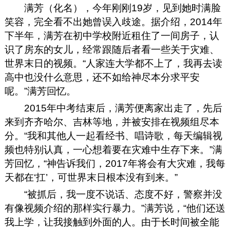
满芳（化名），今年刚刚19岁，见到她时满脸
笑容，完全看不出她曾误入歧途。据介绍，2014年
下半年，满芳在初中学校附近租住了一间房子，认
识了房东的女儿，经常跟随后者看一些关于灾难、
世界末日的视频。“人家连大学都不上了，我再去读
高中也没什么意思，还不如给神尽本分求平安
呢。”满芳回忆。
2015年中考结束后，满芳便离家出走了，先后
来到齐齐哈尔、吉林等地，并被安排在视频组尽本
分。“我和其他人一起看经书、唱诗歌，每天编辑视
频也特别认真，一心想着要在灾难中生存下来。”满
芳回忆，“神告诉我们，2017年将会有大灾难，我每
天都在‘扛’，可世界末日根本没有到来。”
“被抓后，我一度不说话、态度不好，警察并没
有像视频介绍的那样实行暴力。”满芳说，“他们还送
我上学，让我接触到外面的人。由于长时间被全能