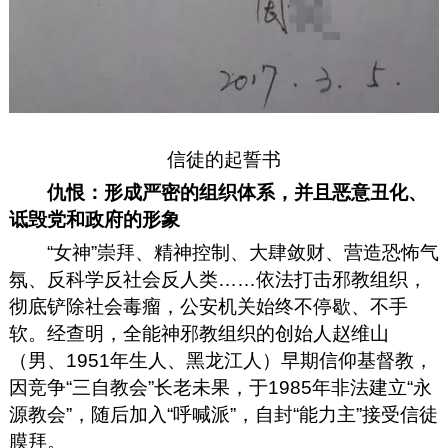
信徒的起誓书
仇恨：形成严密的组织体系，并且恶意丑化、
诋毁党和政府的形象
“女神”崇拜、精神控制、大肆敛财、营造恐怖气
氛、反科学反社会反人类……依法打击邪教组织，
彻底铲除社会毒瘤，公安机关始终不停歇、不手
软。经查明，全能神邪教组织的创始人赵维山
（男、1951年生人、黑龙江人）早期信仰基督教，
因竞争“三自教会”长老未果，于1985年非法建立“永
源教会”，随后加入“呼喊派”，自封“能力主”接受信徒
膜拜。