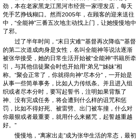
劲，本在老家黑龙江黑河市经营一家理发店，每天
凭手艺挣钱糊口。然而2005年，在顾客的迎来送往
中，“全能神”三番五次地主动找上门，让她慢慢地中
了邪。
过了半年时间，“末日灾难”“基督再次降临”“基督
的第二次道成肉身是女性，名叫全能神等说法逐渐
被张华接受，她的日常生活开始被“全能神”书籍所牵
引，与其他信徒聚会时也开始用“弟兄”“姊妹”相
称。“聚会正常了，你就得向神“尽本分”，一开始是
从事一些简单事务，比如人力传纸条。并且进入组
织或者尽本分时，要写起誓书，注明如果背叛了
神、没有完成任务，将会遭到什么样的诅咒和惩
罚，比如不得好死、被雷劈、出门被车撞，什么对
你最狠或者最重要，就用什么来赌咒，起誓越重越
好。”
慢慢地，“离家出走”成为张华生活的常态，最初