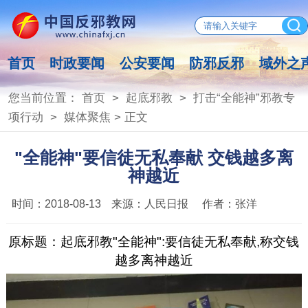
首页
时政要闻
公安要闻
防邪反邪
域外之
您当前位置：
首页
>
起底邪教
>
打击“全能神”邪教专
项行动
>
媒体聚焦
> 正文
"全能神"要信徒无私奉献 交钱越多离
神越近
时间：
2018-08-13
来源：
人民日报
作者：
张洋
原标题：起底邪教"全能神":要信徒无私奉献,称交钱
越多离神越近