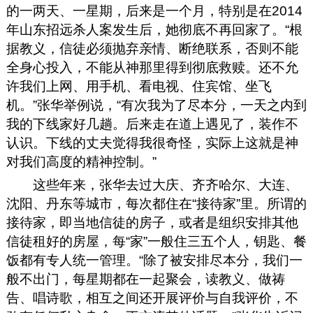
的一两天、一星期，后来是一个月，特别是在2014
年山东招远杀人案发生后，她彻底不再回家了。“根
据教义，信徒必须抛弃亲情、断绝联系，否则不能
全身心投入，不能从神那里得到彻底救赎。还不允
许我们上网、用手机、看电视、住宾馆、坐飞
机。”张华举例说，“有次我为了尽本分，一天之内到
我的下线家好几趟。后来走在道上遇见了，装作不
认识。下线的丈夫觉得我很奇怪，实际上这就是神
对我们高度的精神控制。”
这些年来，张华去过大庆、齐齐哈尔、大连、
沈阳、丹东等城市，每次都住在“接待家”里。所谓的
接待家，即当地信徒的房子，或者是组织安排其他
信徒租好的房屋，每“家”一般住三五个人，钥匙、餐
饭都有专人统一管理。“除了被安排尽本分，我们一
般不出门，每星期都在一起聚会，读教义、做祷
告、唱诗歌，相互之间还开展评价与自我评价，不