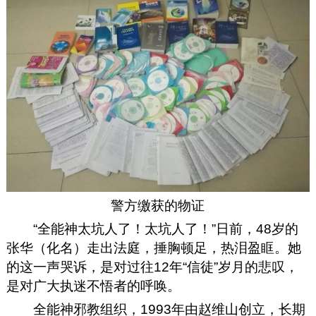
警方缴获的物证
“全能神太坑人了！太坑人了！”日前，48岁的
张华（化名）走出法庭，捶胸顿足，热泪盈眶。她
的这一声哭诉，是对过往12年“信徒”岁月的悲叹，
是对广大执迷不悟者的呼唤。
全能神邪教组织，1993年由赵维山创立，长期