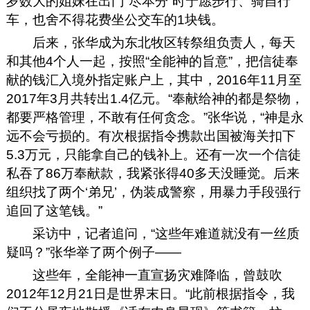
岁数大的姐妹在出门“尽本分”时宁愿步行、骑自行
车，也舍不得花费坐公交车的1块钱。
后来，张华成为东北牧区转祭组负责人，每天
和其他4个人一起，按照“全能神的旨意”，把信徒奉
献的钱汇入境外指定账户上，其中，2016年11月至
2017年3月共转出1.4亿元。“奉献给神的都是祭物，
都要严格管理，不敢有任何贪念。”张华说，“神是永
远不会亏损的。有次根据指令携款出国被海关扣下
5.3万元，只能拿自己的钱补上。还有一次一个信徒
私吞了86万奉献款，我紧张得40多天没睡觉。后来
组织找了两个‘弟兄’，伪装成警察，用暴力手段强行
追回了这笔钱。”
采访中，记者追问，“这些年难道就没有一丝质
疑吗？”张华举了两个例子——
这些年，全能神一直宣扬灾难降临，曾鼓吹
2012年12月21日是世界末日。“此前根据指令，我