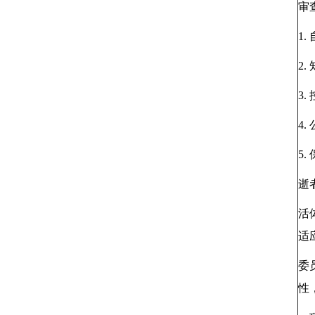
审
1.
2.
3
4.
5.
逝
活
适
委
性