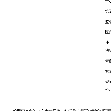
一
第
监
医
违
法
未
实
规
伦
伦理委员会的职责十分广泛。他们负责制定内部伦理审