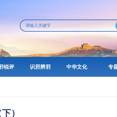
邪锐评
识邪辨邪
中华文化
专
（下）