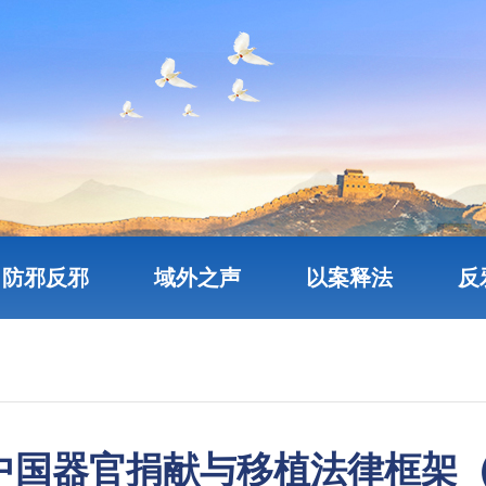
防邪反邪
域外之声
以案释法
反
中国器官捐献与移植法律框架