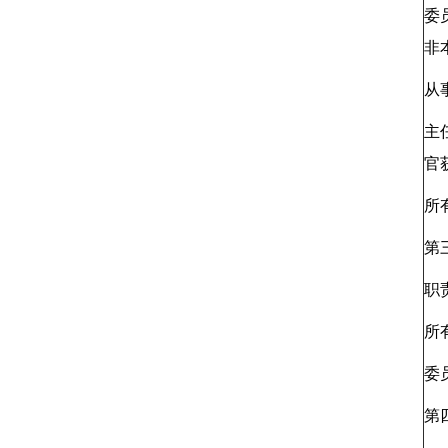
委
非
从
主
官
所
第
职
所
委
第