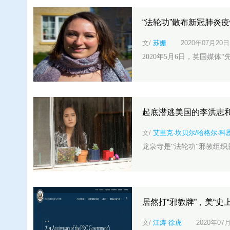
“法轮功”散布新冠肺炎
文/
苏姗
2020年07月20日
2020年5月6日，英国媒体“先驱
起底潜逃美国的李洪志和
文/
艾里克·坎贝尔/哈格尔·科
龙泉寺是“法轮功”邪教组织
居然打“邪教牌”，美“史
文/
江涛 徐虎
2020年07月