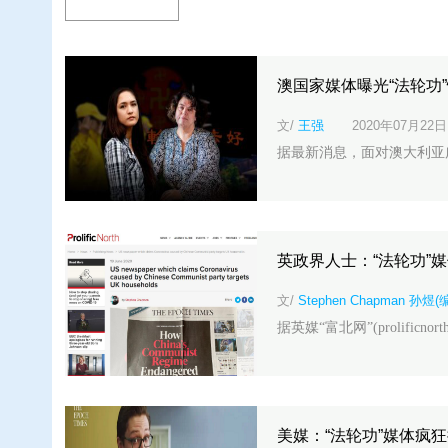
澳国家媒体曝光“法轮功
文/
王强
2020年07月22日
据最新消息，面对澳大利亚广
英政界人士：“法轮功”
文/
Stephen Chapman 孙煜(
据英媒“富北网”(prolificnorth.
美媒：“法轮功”媒体疯