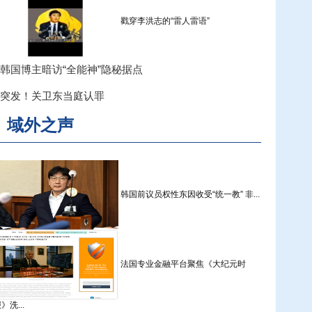
戳穿李洪志的“雷人雷语”
韩国博主暗访“全能神”隐秘据点
突发！关卫东当庭认罪
域外之声
韩国前议员权性东因收受“统一教” 非...
法国专业金融平台聚焦《大纪元时
》洗...