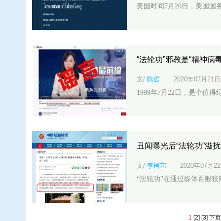
美国时间7月20日，美国国务院网站
“法轮功”邪教是“精神病毒
文/
陈哲
2020年07月21日
1999年7月22日，是个值
丑闻曝光后“法轮功”滋
文/
李柯艺
2020年07月2
“法轮功”在通过媒体百般狡
1
[2]
[3]
下页