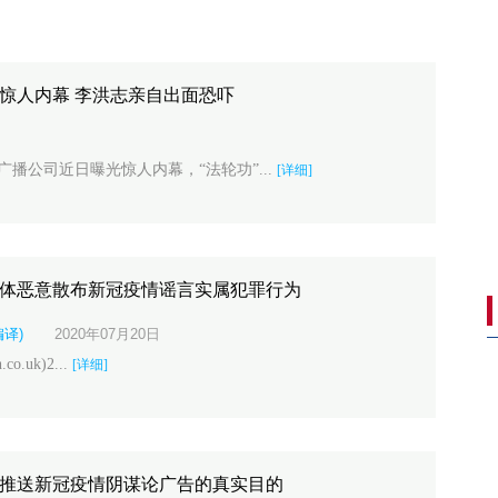
”惊人内幕 李洪志亲自出面恐吓
播公司近日曝光惊人内幕，“法轮功”...
[详细]
之
媒体恶意散布新冠疫情谣言实属犯罪行为
编译)
2020年07月20日
co.uk)2...
[详细]
狂推送新冠疫情阴谋论广告的真实目的