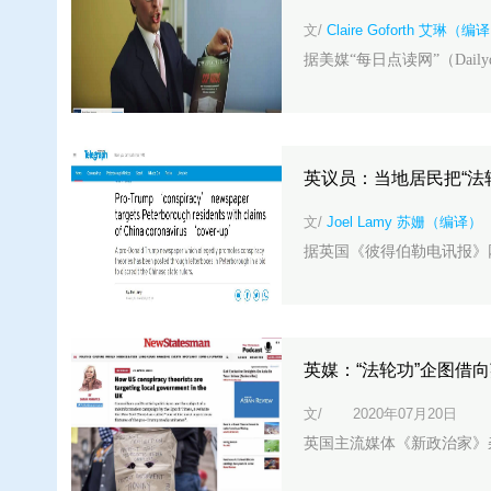
文/
Claire Goforth 艾琳（编
据美媒“每日点读网”（Dailydot
英议员：当地居民把“法
文/
Joel Lamy 苏姗（编译）
据英国《彼得伯勒电讯报》网站（Pe
英媒：“法轮功”企图借
文/
2020年07月20日
英国主流媒体《新政治家》杂志网站