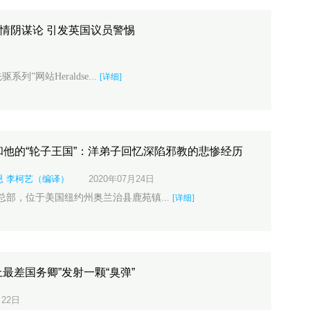
疫情阴谋论 引发英国议员警惕
系列”网站Heraldse...
[详细]
他的“轮子王国”：洋弟子回忆深陷邪教的悲惨经历
恩 李柯艺（编译）
2020年07月24日
总部，位于美国纽约州奥兰治县鹿苑镇...
[详细]
上最差国务卿”发射一颗“臭弹”
22日