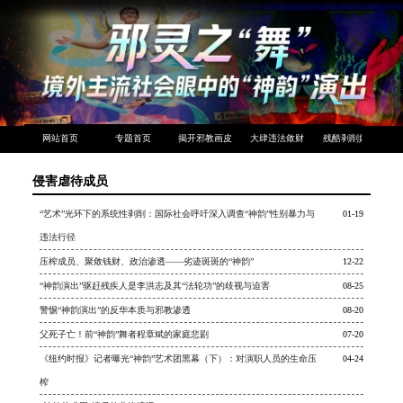
网站首页
专题首页
揭开邪教画皮
大肆违法敛财
残酷剥削奴役
侵害虐待成员
“艺术”光环下的系统性剥削：国际社会呼吁深入调查“神韵”性别暴力与
01-19
违法行径
压榨成员、聚敛钱财、政治渗透——劣迹斑斑的“神韵”
12-22
“神韵演出”驱赶残疾人是李洪志及其“法轮功”的歧视与迫害
08-25
警惕“神韵演出”的反华本质与邪教渗透
08-20
父死子亡！前“神韵”舞者程章斌的家庭悲剧
07-20
《纽约时报》记者曝光“神韵”艺术团黑幕（下）：对演职人员的生命压
04-24
榨