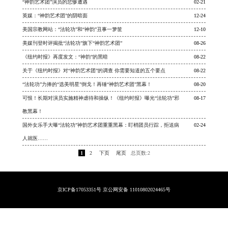
“神韵艺术团”演员的悲惨遭遇
02-21
英媒：“神韵艺术团”的阴暗面
12-24
美国宗教网站：“法轮功”和“神韵”丑事一箩筐
12-10
美媒刊登时评揭批“法轮功”旗下“神韵艺术团”
08-26
《纽约时报》再度发文：“神韵”的黑暗
08-22
关于《纽约时报》对“神韵艺术团”的调查 你需要知道的五个要点
08-22
“法轮功”力捧的“选美明星”倒戈！再锤“神韵艺术团”黑幕！
08-20
可恨！长期对演员实施精神虐待和操纵！《纽约时报》曝光“法轮功”邪
08-17
教黑幕！
国外女乐手大曝“法轮功”神韵艺术团重重黑幕：盯梢团员行踪，拒送病
02-24
人就医……
1
2
下页
尾页
总页数:2
京ICP备17053351号 京公网安备 11010802024465号