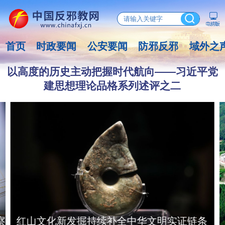
首页
时政要闻
公安要闻
防邪反邪
域外之
以高度的历史主动把握时代航向——习近平党
建思想理论品格系列述评之二
察
红山文化新发掘持续补全中华文明实证链条