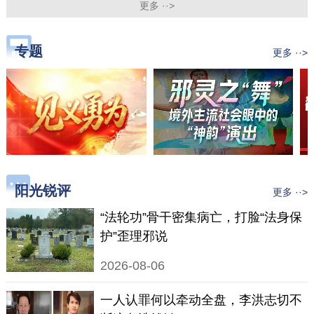
更多 ··>
专题
更多 ··>
阳光锐评
更多 ··>
“法轮功”骨干密集病亡，打脸“法身保
护”歪理邪说
2026-08-06
一人认罪何以牵动全盘，李洪志切不