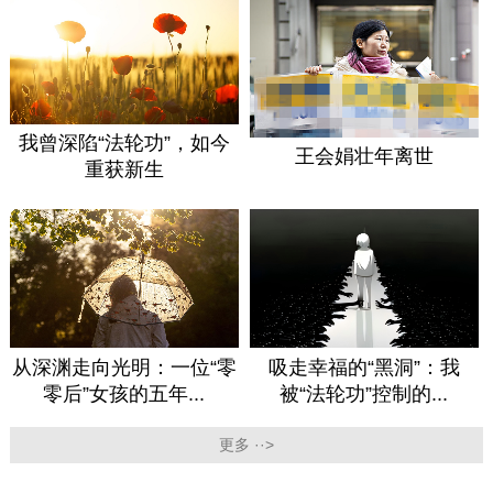
我曾深陷“法轮功”，如今
王会娟壮年离世
重获新生
从深渊走向光明：一位“零
吸走幸福的“黑洞”：我
零后”女孩的五年...
被“法轮功”控制的...
更多 ··>