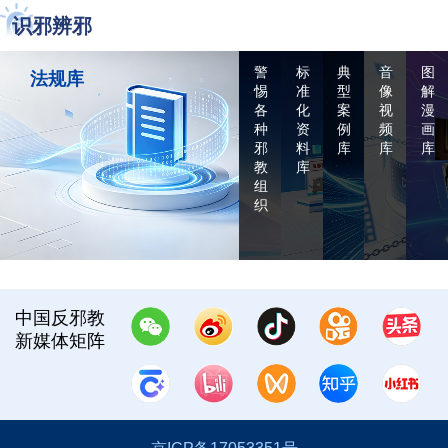
识邪辨邪
警
标
典
音
图
法规库
惕
准
型
像
解
各
化
案
视
漫
种
资
例
频
画
邪
料
库
库
库
教
库
组
织
中国反邪教
新媒体矩阵